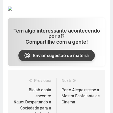
Tem algo interessante acontecendo
por aí?
Compartilhe com a gente!
Enviar sugestão de matéria
Previous:
Next:
Navegação
de
Biolab apoia
Porto Alegre recebe a
encontro
Mostra Ecofalante de
Post
&quot;Despertando a
Cinema
Sociedade para a