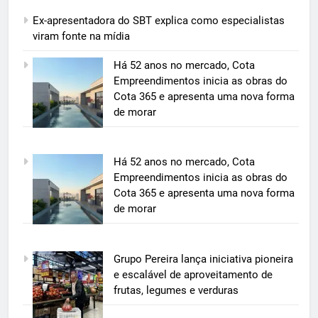
Ex-apresentadora do SBT explica como especialistas
viram fonte na mídia
Há 52 anos no mercado, Cota
Empreendimentos inicia as obras do
Cota 365 e apresenta uma nova forma
de morar
5
Há 52 anos no mercado, Cota
BIM transforma a construção civil
Empreendimentos inicia as obras do
e mostra na prática como reduzir
Cota 365 e apresenta uma nova forma
custos, evitar desperdícios e
de morar
ECONOMIA & NEGÓCIOS
acelerar obras públicas e privadas
6
Grupo Pereira lança iniciativa pioneira
A 6ª edição do Prêmio ACI OCESC
e escalável de aproveitamento de
de Jornalismo está com as
frutas, legumes e verduras
inscrições abertas
UTILIDADE PÚBLICA