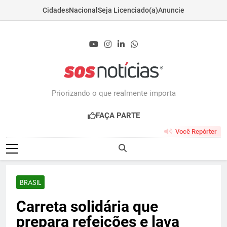
Cidades
Nacional
Seja Licenciado(a)
Anuncie
Skip
to
content
Sosnoticias.com.b
Priorizando o que realmente importa
FAÇA PARTE
Você Repórter
BRASIL
Carreta solidária que
prepara refeições e lava