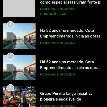
como especialistas viram fonte na
1
Ex-apresentadora do SBT explica
mídia
ECONOMIA & NEGÓCIOS
como especialistas viram fonte na
GERAL (NÃO USAR)
mídia
ECONOMIA & NEGÓCIOS
GERAL (NÃO USAR)
2
Há 52 anos no mercado, Cota
2
Empreendimentos inicia as obras
Há 52 anos no mercado, Cota
do Cota 365 e apresenta uma nova
ECONOMIA & NEGÓCIOS
Empreendimentos inicia as obras
forma de morar
do Cota 365 e apresenta uma nova
ECONOMIA & NEGÓCIOS
3
forma de morar
Há 52 anos no mercado, Cota
3
Empreendimentos inicia as obras
Há 52 anos no mercado, Cota
do Cota 365 e apresenta uma nova
ECONOMIA & NEGÓCIOS
Empreendimentos inicia as obras
forma de morar
do Cota 365 e apresenta uma nova
ECONOMIA & NEGÓCIOS
4
forma de morar
Grupo Pereira lança iniciativa
4
pioneira e escalável de
Grupo Pereira lança iniciativa
aproveitamento de frutas, legumes
ECONOMIA & NEGÓCIOS