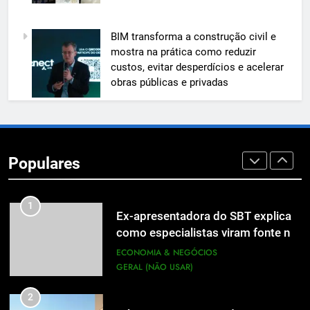
7
BIM transforma a construção civil e
A 6ª edição do Prêmio ACI OCESC
mostra na prática como reduzir
de Jornalismo está com as
custos, evitar desperdícios e acelerar
inscrições abertas
UTILIDADE PÚBLICA
obras públicas e privadas
8
Em um mercado cada vez mais
competitivo, médicos apostam na
Populares
construção de marca para crescer
ECONOMIA & NEGÓCIOS
1
Ex-apresentadora do SBT explica
como especialistas viram fonte na
mídia
ECONOMIA & NEGÓCIOS
GERAL (NÃO USAR)
2