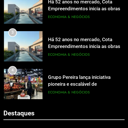
Há 52 anos no mercado, Cota
Empreendimentos inicia as obras
do Cota 365 e apresenta uma nova
ECONOMIA & NEGÓCIOS
forma de morar
3
Há 52 anos no mercado, Cota
Empreendimentos inicia as obras
do Cota 365 e apresenta uma nova
ECONOMIA & NEGÓCIOS
forma de morar
4
Grupo Pereira lança iniciativa
pioneira e escalável de
aproveitamento de frutas, legumes
ECONOMIA & NEGÓCIOS
5
e verduras
BIM transforma a construção civil
5
e mostra na prática como reduzir
Destaques
BIM transforma a construção civil
custos, evitar desperdícios e
ECONOMIA & NEGÓCIOS
e mostra na prática como reduzir
acelerar obras públicas e privadas