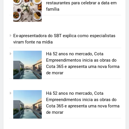
restaurantes para celebrar a data em
família
Ex-apresentadora do SBT explica como especialistas
viram fonte na mídia
5
Há 52 anos no mercado, Cota
Grupo Pereira lança iniciativa
Empreendimentos inicia as obras do
pioneira e escalável de
Cota 365 e apresenta uma nova forma
aproveitamento de frutas, legumes
de morar
ECONOMIA & NEGÓCIOS
e verduras
6
Há 52 anos no mercado, Cota
BIM transforma a construção civil
Empreendimentos inicia as obras do
e mostra na prática como reduzir
Cota 365 e apresenta uma nova forma
custos, evitar desperdícios e
ECONOMIA & NEGÓCIOS
de morar
acelerar obras públicas e privadas
7