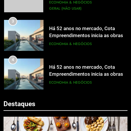
mídia
ECONOMIA & NEGÓCIOS
GERAL (NÃO USAR)
3
Há 52 anos no mercado, Cota
Empreendimentos inicia as obras
do Cota 365 e apresenta uma nova
ECONOMIA & NEGÓCIOS
forma de morar
4
Há 52 anos no mercado, Cota
Empreendimentos inicia as obras
do Cota 365 e apresenta uma nova
ECONOMIA & NEGÓCIOS
5
forma de morar
Grupo Pereira lança iniciativa
5
pioneira e escalável de
Destaques
Grupo Pereira lança iniciativa
aproveitamento de frutas, legumes
ECONOMIA & NEGÓCIOS
pioneira e escalável de
e verduras
aproveitamento de frutas, legumes
ECONOMIA & NEGÓCIOS
6
e verduras