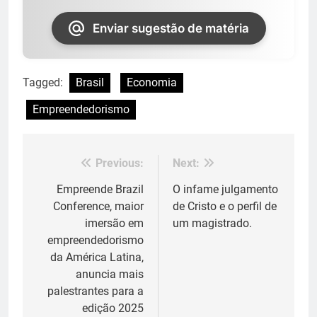
Enviar sugestão de matéria
Tagged:
Brasil
Economia
Empreendedorismo
Previous:
Next:
Navegação
de
Empreende Brazil
O infame julgamento
Conference, maior
de Cristo e o perfil de
Post
imersão em
um magistrado.
empreendedorismo
da América Latina,
anuncia mais
palestrantes para a
edição 2025