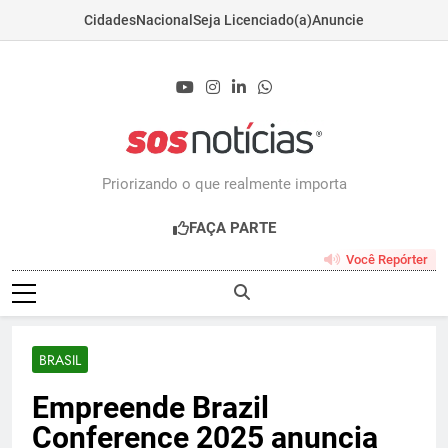
Cidades
Nacional
Seja Licenciado(a)
Anuncie
Skip
to
content
Sosnoticias.com.b
Priorizando o que realmente importa
FAÇA PARTE
Você Repórter
BRASIL
Empreende Brazil
Conference 2025 anuncia