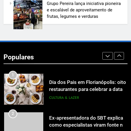
Grupo Pereira lança iniciativa pioneira
A 6ª edição do Prêmio ACI OCESC
e escalável de aproveitamento de
de Jornalismo está com as
frutas, legumes e verduras
inscrições abertas
UTILIDADE PÚBLICA
8
A 6ª edição do Prêmio ACI OCESC
de Jornalismo está com as
Populares
inscrições abertas
UTILIDADE PÚBLICA
1
Dia dos Pais em Florianópolis: oito
restaurantes para celebrar a data
em família
CULTURA & LAZER
2
Ex-apresentadora do SBT explica
como especialistas viram fonte na