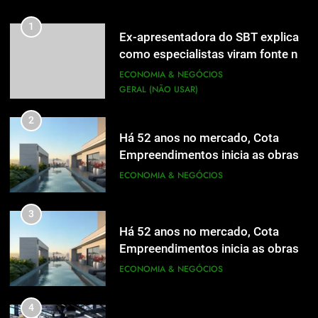
1
Ex-apresentadora do SBT explica
como especialistas viram fonte na
mídia
ECONOMIA & NEGÓCIOS
GERAL (NÃO USAR)
2
Há 52 anos no mercado, Cota
Empreendimentos inicia as obras
do Cota 365 e apresenta uma nova
ECONOMIA & NEGÓCIOS
forma de morar
3
Há 52 anos no mercado, Cota
Empreendimentos inicia as obras
do Cota 365 e apresenta uma nova
ECONOMIA & NEGÓCIOS
forma de morar
4