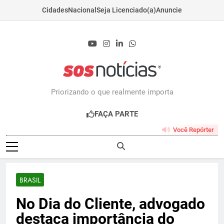
Cidades
Nacional
Seja Licenciado(a)
Anuncie
Skip
to
content
Sosnoticias.com.b
Priorizando o que realmente importa
FAÇA PARTE
Você Repórter
BRASIL
No Dia do Cliente, advogado
destaca importância do