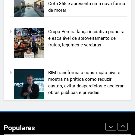
e mostra na prática como reduzir
Cota 365 e apresenta uma nova forma
custos, evitar desperdícios e
de morar
ECONOMIA & NEGÓCIOS
acelerar obras públicas e privadas
6
Grupo Pereira lança iniciativa pioneira
A 6ª edição do Prêmio ACI OCESC
e escalável de aproveitamento de
de Jornalismo está com as
frutas, legumes e verduras
inscrições abertas
UTILIDADE PÚBLICA
7
BIM transforma a construção civil e
A 6ª edição do Prêmio ACI OCESC
mostra na prática como reduzir
de Jornalismo está com as
custos, evitar desperdícios e acelerar
inscrições abertas
UTILIDADE PÚBLICA
obras públicas e privadas
8
Em um mercado cada vez mais
competitivo, médicos apostam na
Populares
construção de marca para crescer
ECONOMIA & NEGÓCIOS