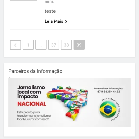
mins
teste
Leia Mais
1
…
37
38
39
Parceiros da Informação