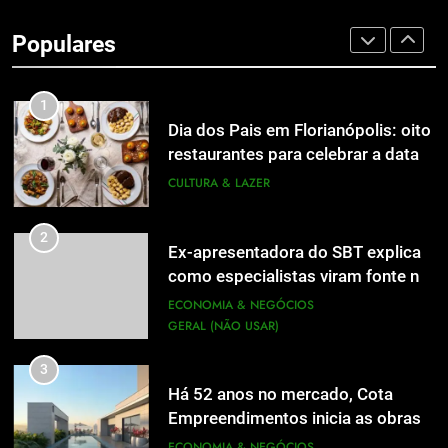
de Jornalismo está com as
Populares
inscrições abertas
UTILIDADE PÚBLICA
1
Dia dos Pais em Florianópolis: oito
restaurantes para celebrar a data
em família
CULTURA & LAZER
2
Ex-apresentadora do SBT explica
como especialistas viram fonte na
mídia
ECONOMIA & NEGÓCIOS
GERAL (NÃO USAR)
3
Há 52 anos no mercado, Cota
Empreendimentos inicia as obras
do Cota 365 e apresenta uma nova
ECONOMIA & NEGÓCIOS