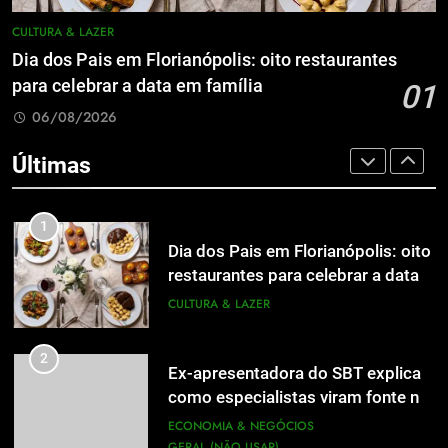
7
de Jornalismo está com as
A 6ª edição do Prêmio ACI OCESC
CULTURA & LAZER
inscrições abertas
UTILIDADE PÚBLICA
de Jornalismo está com as
Dia dos Pais em Florianópolis: oito restaurantes
inscrições abertas
UTILIDADE PÚBLICA
para celebrar a data em família
01
8
06/08/2026
A 6ª edição do Prêmio ACI OCESC
8
de Jornalismo está com as
A 6ª edição do Prêmio ACI OCESC
Últimas
inscrições abertas
UTILIDADE PÚBLICA
de Jornalismo está com as
inscrições abertas
UTILIDADE PÚBLICA
1
Dia dos Pais em Florianópolis: oito
1
restaurantes para celebrar a data
Dia dos Pais em Florianópolis: oito
em família
CULTURA & LAZER
restaurantes para celebrar a data
em família
CULTURA & LAZER
2
Ex-apresentadora do SBT explica
como especialistas viram fonte na
2
Ex-apresentadora do SBT explica
mídia
ECONOMIA & NEGÓCIOS
como especialistas viram fonte na
GERAL (NÃO USAR)