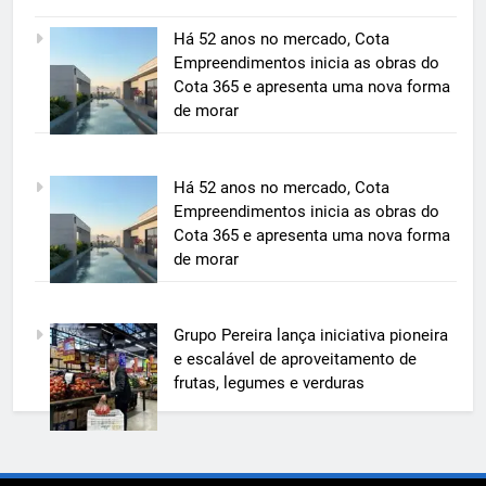
5
Há 52 anos no mercado, Cota
Grupo Pereira lança iniciativa
Empreendimentos inicia as obras do
pioneira e escalável de
Cota 365 e apresenta uma nova forma
aproveitamento de frutas, legumes
de morar
ECONOMIA & NEGÓCIOS
e verduras
6
Há 52 anos no mercado, Cota
BIM transforma a construção civil
Empreendimentos inicia as obras do
e mostra na prática como reduzir
Cota 365 e apresenta uma nova forma
custos, evitar desperdícios e
ECONOMIA & NEGÓCIOS
de morar
acelerar obras públicas e privadas
7
Grupo Pereira lança iniciativa pioneira
A 6ª edição do Prêmio ACI OCESC
e escalável de aproveitamento de
de Jornalismo está com as
frutas, legumes e verduras
inscrições abertas
UTILIDADE PÚBLICA
8
A 6ª edição do Prêmio ACI OCESC