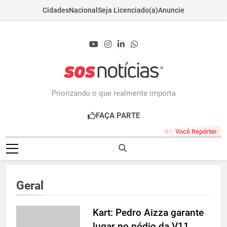
Cidades
Nacional
Seja Licenciado(a)
Anuncie
Skip
to
content
Sosnoticias.com.b
Priorizando o que realmente importa
FAÇA PARTE
Você Repórter
Geral
Kart: Pedro Aizza garante
lugar no pódio da V11