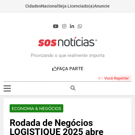
Cidades
Nacional
Seja Licenciado(a)
Anuncie
Skip
to
content
Sosnoticias.com.b
Priorizando o que realmente importa
FAÇA PARTE
Você Repórter
ECONOMIA & NEGÓCIOS
Rodada de Negócios
LOGISTIQUE 2025 abre