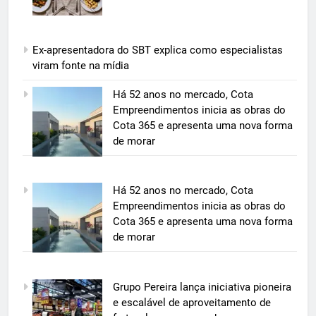
Ex-apresentadora do SBT explica como especialistas
viram fonte na mídia
5
Há 52 anos no mercado, Cota
Grupo Pereira lança iniciativa
Empreendimentos inicia as obras do
pioneira e escalável de
Cota 365 e apresenta uma nova forma
aproveitamento de frutas, legumes
de morar
ECONOMIA & NEGÓCIOS
e verduras
6
Há 52 anos no mercado, Cota
BIM transforma a construção civil
Empreendimentos inicia as obras do
e mostra na prática como reduzir
Cota 365 e apresenta uma nova forma
custos, evitar desperdícios e
ECONOMIA & NEGÓCIOS
de morar
acelerar obras públicas e privadas
7
Grupo Pereira lança iniciativa pioneira
A 6ª edição do Prêmio ACI OCESC
e escalável de aproveitamento de
de Jornalismo está com as