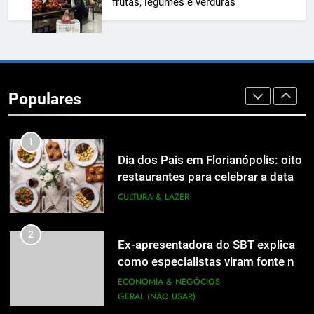
frutas, legumes e verduras
inscrições abertas
UTILIDADE PÚBLICA
8
A 6ª edição do Prêmio ACI OCESC
de Jornalismo está com as
Populares
inscrições abertas
UTILIDADE PÚBLICA
1
Dia dos Pais em Florianópolis: oito
restaurantes para celebrar a data
em família
CULTURA & LAZER
2
Ex-apresentadora do SBT explica
como especialistas viram fonte na
mídia
ECONOMIA & NEGÓCIOS
GERAL (NÃO USAR)