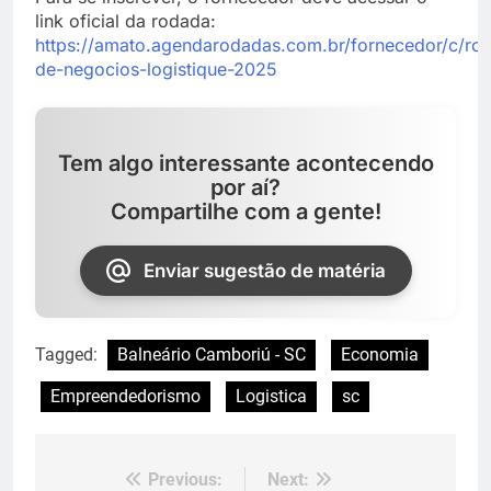
link oficial da rodada:
https://amato.agendarodadas.com.br/fornecedor/c/ro
de-negocios-logistique-2025
Tem algo interessante acontecendo
por aí?
Compartilhe com a gente!
Enviar sugestão de matéria
Tagged:
Balneário Camboriú - SC
Economia
Empreendedorismo
Logistica
sc
Previous:
Next:
Navegação