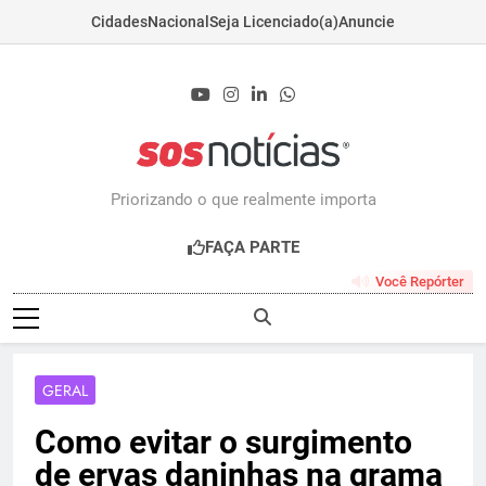
Cidades
Nacional
Seja Licenciado(a)
Anuncie
Skip
to
content
Sosnoticias.com.b
Priorizando o que realmente importa
FAÇA PARTE
Você Repórter
GERAL
Como evitar o surgimento
de ervas daninhas na grama