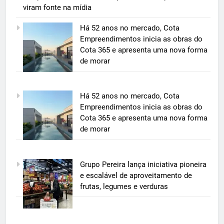
viram fonte na mídia
Há 52 anos no mercado, Cota
Empreendimentos inicia as obras do
Cota 365 e apresenta uma nova forma
de morar
5
Há 52 anos no mercado, Cota
BIM transforma a construção civil
Empreendimentos inicia as obras do
e mostra na prática como reduzir
Cota 365 e apresenta uma nova forma
custos, evitar desperdícios e
de morar
ECONOMIA & NEGÓCIOS
acelerar obras públicas e privadas
6
Grupo Pereira lança iniciativa pioneira
A 6ª edição do Prêmio ACI OCESC
e escalável de aproveitamento de
de Jornalismo está com as
frutas, legumes e verduras
inscrições abertas
UTILIDADE PÚBLICA
7