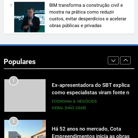
BIM transforma a construção civil e
A 6ª edição do Prêmio ACI OCESC
mostra na prática como reduzir
de Jornalismo está com as
custos, evitar desperdícios e acelerar
inscrições abertas
UTILIDADE PÚBLICA
obras públicas e privadas
8
Em um mercado cada vez mais
competitivo, médicos apostam na
Populares
construção de marca para crescer
ECONOMIA & NEGÓCIOS
1
Ex-apresentadora do SBT explica
como especialistas viram fonte na
mídia
ECONOMIA & NEGÓCIOS
GERAL (NÃO USAR)
2
Há 52 anos no mercado, Cota
Empreendimentos inicia as obras