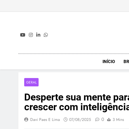
Skip
to
content
INÍCIO
BR
GERAL
Desperte sua mente para
crescer com inteligênci
0
Davi Paes E Lima
07/08/2025
3 Mins