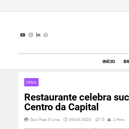
Skip
to
content
INÍCIO
BR
GERAL
Restaurante celebra su
Centro da Capital
0
Davi Paes E Lima
09/04/2025
3 Mins