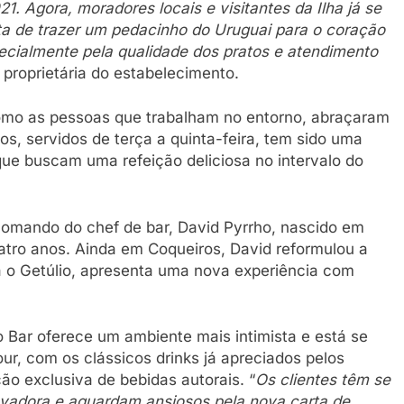
. Agora, moradores locais e visitantes da Ilha já se
ta de trazer um pedacinho do Uruguai para o coração
ecialmente pela qualidade dos pratos e atendimento
proprietária do estabelecimento.
omo as pessoas que trabalham no entorno, abraçaram
s, servidos de terça a quinta-feira, tem sido uma
ue buscam uma refeição deliciosa no intervalo do
 comando do chef de bar, David Pyrrho, nascido em
atro anos. Ainda em Coqueiros, David reformulou a
ra o Getúlio, apresenta uma nova experiência com
o Bar oferece um ambiente mais intimista e está se
ur, com os clássicos drinks já apreciados pelos
 exclusiva de bebidas autorais. “
Os clientes têm se
vadora e aguardam ansiosos pela nova carta de