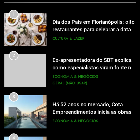
de Jornalismo está com as
inscrições abertas
UTILIDADE PÚBLICA
1
Dia dos Pais em Florianópolis: oito
1
restaurantes para celebrar a data
Dia dos Pais em Florianópolis: oito
em família
CULTURA & LAZER
restaurantes para celebrar a data
em família
CULTURA & LAZER
2
Ex-apresentadora do SBT explica
como especialistas viram fonte na
2
Ex-apresentadora do SBT explica
mídia
ECONOMIA & NEGÓCIOS
como especialistas viram fonte na
GERAL (NÃO USAR)
mídia
ECONOMIA & NEGÓCIOS
GERAL (NÃO USAR)
3
Há 52 anos no mercado, Cota
3
Empreendimentos inicia as obras
Há 52 anos no mercado, Cota
do Cota 365 e apresenta uma nova
ECONOMIA & NEGÓCIOS
Empreendimentos inicia as obras
forma de morar
do Cota 365 e apresenta uma nova
ECONOMIA & NEGÓCIOS
4
forma de morar