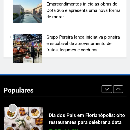
BIM transforma a construção civil
Empreendimentos inicia as obras do
e mostra na prática como reduzir
Cota 365 e apresenta uma nova forma
custos, evitar desperdícios e
ECONOMIA & NEGÓCIOS
de morar
acelerar obras públicas e privadas
7
Grupo Pereira lança iniciativa pioneira
A 6ª edição do Prêmio ACI OCESC
e escalável de aproveitamento de
de Jornalismo está com as
frutas, legumes e verduras
inscrições abertas
UTILIDADE PÚBLICA
8
A 6ª edição do Prêmio ACI OCESC
de Jornalismo está com as
Populares
inscrições abertas
UTILIDADE PÚBLICA
1
Dia dos Pais em Florianópolis: oito
restaurantes para celebrar a data
em família