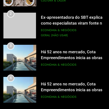
CULTURA & LAZER
2
Ex-apresentadora do SBT explica
como especialistas viram fonte na
mídia
ECONOMIA & NEGÓCIOS
GERAL (NÃO USAR)
3
Há 52 anos no mercado, Cota
Empreendimentos inicia as obras
do Cota 365 e apresenta uma nova
ECONOMIA & NEGÓCIOS
forma de morar
4
Há 52 anos no mercado, Cota
Empreendimentos inicia as obras
do Cota 365 e apresenta uma nova
ECONOMIA & NEGÓCIOS
5
forma de morar
Grupo Pereira lança iniciativa