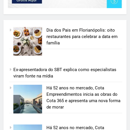
Dia dos Pais em Florianópolis: oito
restaurantes para celebrar a data em
família
Ex-apresentadora do SBT explica como especialistas
viram fonte na mídia
5
Há 52 anos no mercado, Cota
Grupo Pereira lança iniciativa
Empreendimentos inicia as obras do
pioneira e escalável de
Cota 365 e apresenta uma nova forma
aproveitamento de frutas, legumes
de morar
ECONOMIA & NEGÓCIOS
e verduras
6
Há 52 anos no mercado, Cota