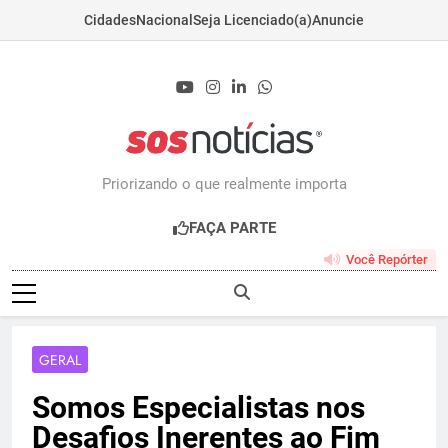
Cidades
Nacional
Seja Licenciado(a)
Anuncie
Skip
to
content
Sosnoticias.com.b
Priorizando o que realmente importa
FAÇA PARTE
Você Repórter
GERAL
Somos Especialistas nos
Desafios Inerentes ao Fim