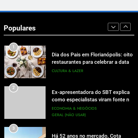
8
A 6ª edição do Prêmio ACI OCESC
de Jornalismo está com as
Populares
inscrições abertas
UTILIDADE PÚBLICA
1
Dia dos Pais em Florianópolis: oito
restaurantes para celebrar a data
em família
CULTURA & LAZER
2
Ex-apresentadora do SBT explica
como especialistas viram fonte na
mídia
ECONOMIA & NEGÓCIOS
GERAL (NÃO USAR)
3
Há 52 anos no mercado, Cota