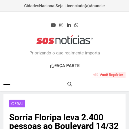
Cidades
Nacional
Seja Licenciado(a)
Anuncie
Skip
to
content
Sosnoticias.com.b
Priorizando o que realmente importa
FAÇA PARTE
Você Repórter
GERAL
Sorria Floripa leva 2.400
pessoas ao Boulevard 14/32