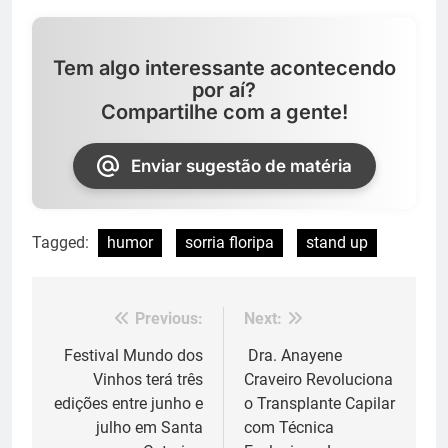
Tem algo interessante acontecendo
por aí?
Compartilhe com a gente!
Enviar sugestão de matéria
Tagged:
humor
sorria floripa
stand up
Previous:
Next:
Navegação
de
Festival Mundo dos
Dra. Anayene
Vinhos terá três
Craveiro Revoluciona
Post
edições entre junho e
o Transplante Capilar
julho em Santa
com Técnica