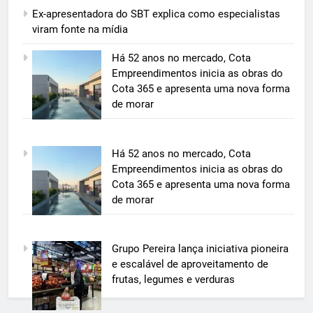
Ex-apresentadora do SBT explica como especialistas
viram fonte na mídia
5
Há 52 anos no mercado, Cota
Grupo Pereira lança iniciativa
Empreendimentos inicia as obras do
pioneira e escalável de
Cota 365 e apresenta uma nova forma
aproveitamento de frutas, legumes
de morar
ECONOMIA & NEGÓCIOS
e verduras
6
Há 52 anos no mercado, Cota
BIM transforma a construção civil
Empreendimentos inicia as obras do
e mostra na prática como reduzir
Cota 365 e apresenta uma nova forma
custos, evitar desperdícios e
ECONOMIA & NEGÓCIOS
de morar
acelerar obras públicas e privadas
7
Grupo Pereira lança iniciativa pioneira
A 6ª edição do Prêmio ACI OCESC
e escalável de aproveitamento de
de Jornalismo está com as
frutas, legumes e verduras
inscrições abertas
UTILIDADE PÚBLICA