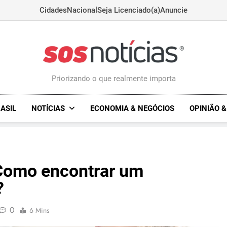
Cidades
Nacional
Seja Licenciado(a)
Anuncie
Sosnoticias.com.
Priorizando o que realmente importa
ASIL
NOTÍCIAS
ECONOMIA & NEGÓCIOS
OPINIÃO 
 Como encontrar um
?
0
6 Mins