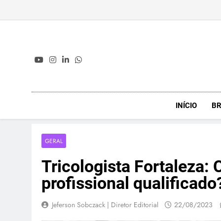
Skip
to
content
INÍCIO
BR
GERAL
Tricologista Fortaleza:
profissional qualificado
Jeferson Sobczack | Diretor Editorial
22/08/2023