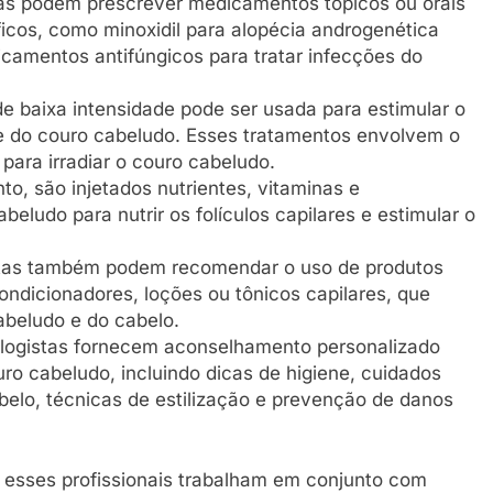
tas podem prescrever medicamentos tópicos ou orais
ficos, como minoxidil para alopécia androgenética
icamentos antifúngicos para tratar infecções do
 de baixa intensidade pode ser usada para estimular o
e do couro cabeludo. Esses tratamentos envolvem o
 para irradiar o couro cabeludo.
o, são injetados nutrientes, vitaminas e
ludo para nutrir os folículos capilares e estimular o
stas também podem recomendar o uso de produtos
ondicionadores, loções ou tônicos capilares, que
abeludo e do cabelo.
ologistas fornecem aconselhamento personalizado
ro cabeludo, incluindo dicas de higiene, cuidados
abelo, técnicas de estilização e prevenção de danos
, esses profissionais trabalham em conjunto com