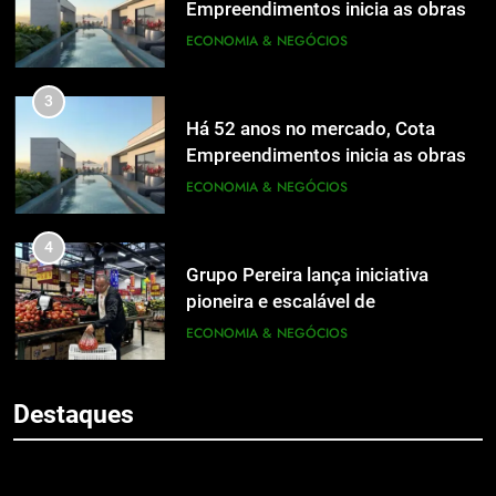
Empreendimentos inicia as obras
do Cota 365 e apresenta uma nova
ECONOMIA & NEGÓCIOS
forma de morar
3
Há 52 anos no mercado, Cota
Empreendimentos inicia as obras
do Cota 365 e apresenta uma nova
ECONOMIA & NEGÓCIOS
forma de morar
4
Grupo Pereira lança iniciativa
pioneira e escalável de
aproveitamento de frutas, legumes
ECONOMIA & NEGÓCIOS
5
e verduras
BIM transforma a construção civil
5
e mostra na prática como reduzir
Destaques
BIM transforma a construção civil
custos, evitar desperdícios e
ECONOMIA & NEGÓCIOS
e mostra na prática como reduzir
acelerar obras públicas e privadas
custos, evitar desperdícios e
ECONOMIA & NEGÓCIOS