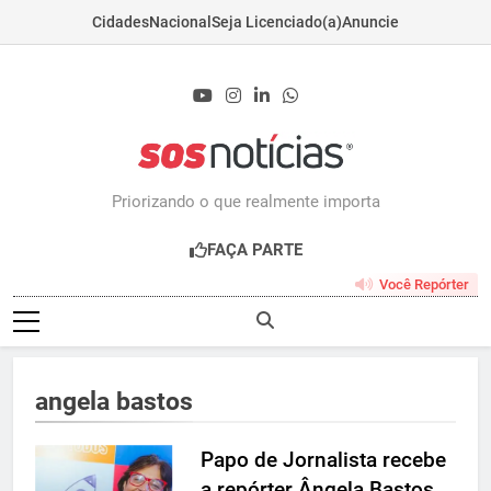
Cidades
Nacional
Seja Licenciado(a)
Anuncie
Skip
to
content
Sosnoticias.com.b
Priorizando o que realmente importa
FAÇA PARTE
Você Repórter
angela bastos
Papo de Jornalista recebe
a repórter Ângela Bastos