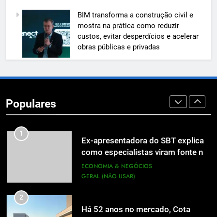
7
BIM transforma a construção civil e
A 6ª edição do Prêmio ACI OCESC
mostra na prática como reduzir
de Jornalismo está com as
custos, evitar desperdícios e acelerar
inscrições abertas
UTILIDADE PÚBLICA
obras públicas e privadas
8
Em um mercado cada vez mais
competitivo, médicos apostam na
Populares
construção de marca para crescer
ECONOMIA & NEGÓCIOS
1
Ex-apresentadora do SBT explica
como especialistas viram fonte na
mídia
ECONOMIA & NEGÓCIOS
GERAL (NÃO USAR)
2
Há 52 anos no mercado, Cota