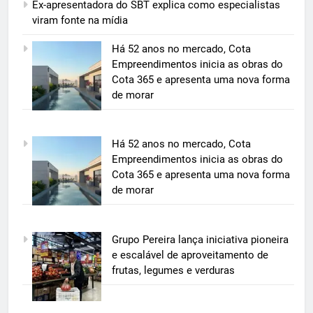
Ex-apresentadora do SBT explica como especialistas
viram fonte na mídia
Há 52 anos no mercado, Cota
Empreendimentos inicia as obras do
Cota 365 e apresenta uma nova forma
de morar
5
Há 52 anos no mercado, Cota
BIM transforma a construção civil
Empreendimentos inicia as obras do
e mostra na prática como reduzir
Cota 365 e apresenta uma nova forma
custos, evitar desperdícios e
de morar
ECONOMIA & NEGÓCIOS
acelerar obras públicas e privadas
6
Grupo Pereira lança iniciativa pioneira
A 6ª edição do Prêmio ACI OCESC
e escalável de aproveitamento de
de Jornalismo está com as
frutas, legumes e verduras
inscrições abertas
UTILIDADE PÚBLICA