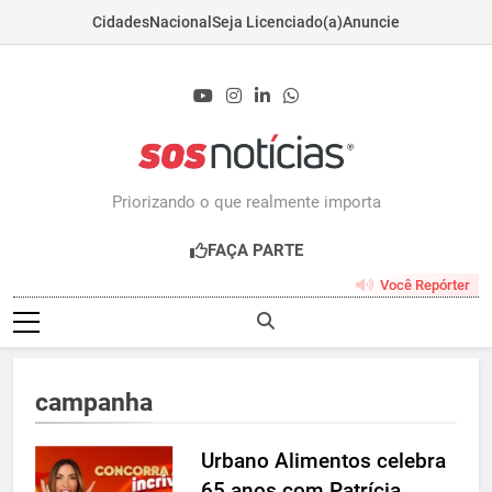
Cidades
Nacional
Seja Licenciado(a)
Anuncie
Skip
to
content
Sosnoticias.com.b
Priorizando o que realmente importa
FAÇA PARTE
Você Repórter
campanha
Urbano Alimentos celebra
65 anos com Patrícia