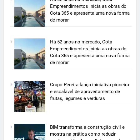
Empreendimentos inicia as obras do
Cota 365 e apresenta uma nova forma
de morar
5
Há 52 anos no mercado, Cota
BIM transforma a construção civil
Empreendimentos inicia as obras do
e mostra na prática como reduzir
Cota 365 e apresenta uma nova forma
custos, evitar desperdícios e
de morar
ECONOMIA & NEGÓCIOS
acelerar obras públicas e privadas
6
Grupo Pereira lança iniciativa pioneira
A 6ª edição do Prêmio ACI OCESC
e escalável de aproveitamento de
de Jornalismo está com as
frutas, legumes e verduras
inscrições abertas
UTILIDADE PÚBLICA
7
BIM transforma a construção civil e
A 6ª edição do Prêmio ACI OCESC
mostra na prática como reduzir
de Jornalismo está com as