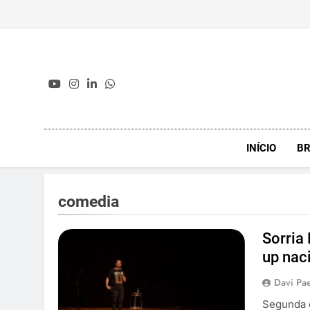
Skip
to
content
INÍCIO
BR
comedia
Sorria
up nac
Davi Pa
Segunda e