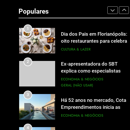
A 6ª edição do Prêmio ACI
OCESC de Jornalismo está co
Populares
as inscrições abertas
UTILIDADE PÚBLICA
1
Dia dos Pais em Florianópolis:
oito restaurantes para celebrar
a data em família
CULTURA & LAZER
2
Ex-apresentadora do SBT
explica como especialistas
viram fonte na mídia
ECONOMIA & NEGÓCIOS
GERAL (NÃO USAR)
3
Há 52 anos no mercado, Cota
Empreendimentos inicia as
obras do Cota 365 e apresenta
ECONOMIA & NEGÓCIOS
uma nova forma de morar
4