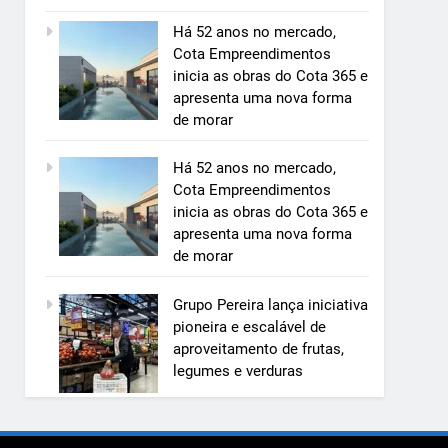
Há 52 anos no mercado,
Cota Empreendimentos
inicia as obras do Cota 365 e
5
apresenta uma nova forma
Grupo Pereira lança iniciativa
de morar
pioneira e escalável de
aproveitamento de frutas,
ECONOMIA & NEGÓCIOS
Há 52 anos no mercado,
legumes e verduras
Cota Empreendimentos
6
inicia as obras do Cota 365 e
BIM transforma a construção
apresenta uma nova forma
civil e mostra na prática como
de morar
reduzir custos, evitar
ECONOMIA & NEGÓCIOS
desperdícios e acelerar obras
Grupo Pereira lança iniciativa
públicas e privadas
7
pioneira e escalável de
A 6ª edição do Prêmio ACI
aproveitamento de frutas,
OCESC de Jornalismo está com
legumes e verduras
as inscrições abertas
UTILIDADE PÚBLICA
8