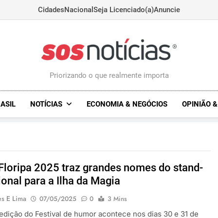
Cidades
Nacional
Seja Licenciado(a)
Anuncie
Sosnoticias.com.
Priorizando o que realmente importa
ASIL
NOTÍCIAS
ECONOMIA & NEGÓCIOS
OPINIÃO 
 Floripa 2025 traz grandes nomes do stand-
ional para a Ilha da Magia
es E Lima
07/05/2025
0
3 Mins
dição do Festival de humor acontece nos dias 30 e 31 de