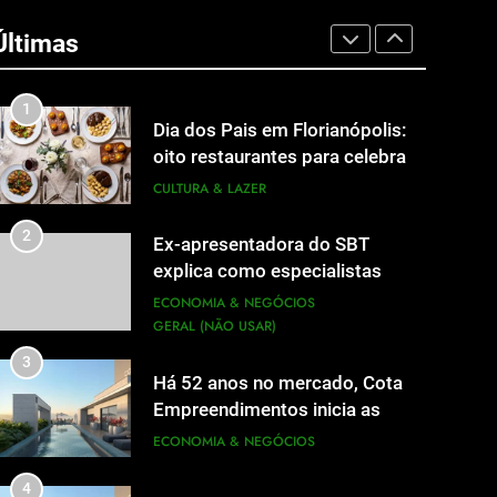
A 6ª edição do Prêmio ACI
OCESC de Jornalismo está com
Últimas
as inscrições abertas
UTILIDADE PÚBLICA
1
Dia dos Pais em Florianópolis:
oito restaurantes para celebrar
a data em família
CULTURA & LAZER
2
Ex-apresentadora do SBT
explica como especialistas
viram fonte na mídia
ECONOMIA & NEGÓCIOS
GERAL (NÃO USAR)
3
Há 52 anos no mercado, Cota
Empreendimentos inicia as
obras do Cota 365 e apresenta
ECONOMIA & NEGÓCIOS
uma nova forma de morar
4