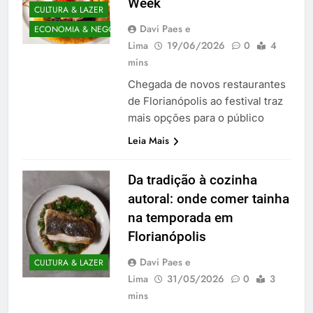
Week
CULTURA & LAZER
Davi Paes e
ECONOMIA & NEGÓCIOS
Lima
19/06/2026
0
4
mins
Chegada de novos restaurantes
de Florianópolis ao festival traz
mais opções para o público
Leia Mais
Da tradição à cozinha
autoral: onde comer tainha
na temporada em
Florianópolis
Davi Paes e
CULTURA & LAZER
Lima
31/05/2026
0
3
mins