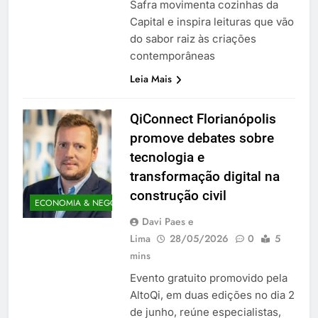
Safra movimenta cozinhas da
Capital e inspira leituras que vão
do sabor raiz às criações
contemporâneas
Leia Mais
QiConnect Florianópolis
promove debates sobre
tecnologia e
transformação digital na
construção civil
ECONOMIA & NEGÓCIOS
Davi Paes e
Lima
28/05/2026
0
5
mins
Evento gratuito promovido pela
AltoQi, em duas edições no dia 2
de junho, reúne especialistas,