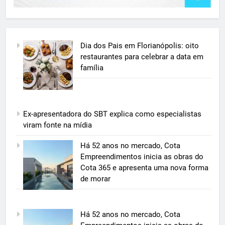
Dia dos Pais em Florianópolis: oito
restaurantes para celebrar a data em
família
Ex-apresentadora do SBT explica como especialistas
viram fonte na mídia
5
Há 52 anos no mercado, Cota
Grupo Pereira lança iniciativa
Empreendimentos inicia as obras do
pioneira e escalável de
Cota 365 e apresenta uma nova forma
aproveitamento de frutas, legumes
de morar
ECONOMIA & NEGÓCIOS
e verduras
6
Há 52 anos no mercado, Cota
BIM transforma a construção civil