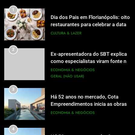
inscrições abertas
UTILIDADE PÚBLICA
1
Dia dos Pais em Florianópolis: oito
1
restaurantes para celebrar a data
Dia dos Pais em Florianópolis: oito
em família
CULTURA & LAZER
restaurantes para celebrar a data
em família
CULTURA & LAZER
2
Ex-apresentadora do SBT explica
como especialistas viram fonte na
2
Ex-apresentadora do SBT explica
mídia
ECONOMIA & NEGÓCIOS
como especialistas viram fonte na
GERAL (NÃO USAR)
mídia
ECONOMIA & NEGÓCIOS
GERAL (NÃO USAR)
3
Há 52 anos no mercado, Cota
3
Empreendimentos inicia as obras
Há 52 anos no mercado, Cota
do Cota 365 e apresenta uma nova
ECONOMIA & NEGÓCIOS
Empreendimentos inicia as obras
forma de morar
do Cota 365 e apresenta uma nova
ECONOMIA & NEGÓCIOS
4
forma de morar