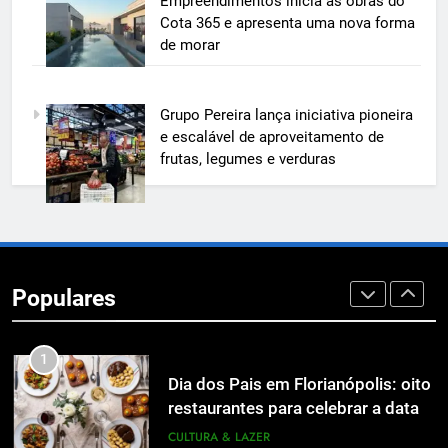
Empreendimentos inicia as obras do
e mostra na prática como reduzir
Cota 365 e apresenta uma nova forma
custos, evitar desperdícios e
ECONOMIA & NEGÓCIOS
de morar
acelerar obras públicas e privadas
7
Grupo Pereira lança iniciativa pioneira
A 6ª edição do Prêmio ACI OCESC
e escalável de aproveitamento de
de Jornalismo está com as
frutas, legumes e verduras
inscrições abertas
UTILIDADE PÚBLICA
8
A 6ª edição do Prêmio ACI OCESC
de Jornalismo está com as
Populares
inscrições abertas
UTILIDADE PÚBLICA
1
Dia dos Pais em Florianópolis: oito
restaurantes para celebrar a data
em família
CULTURA & LAZER