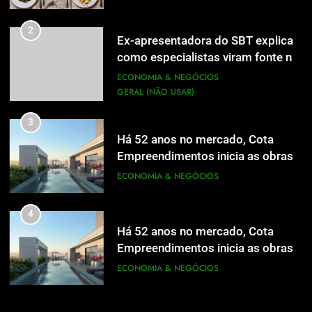
2
Ex-apresentadora do SBT explica
como especialistas viram fonte na
mídia
ECONOMIA & NEGÓCIOS
GERAL (NÃO USAR)
3
Há 52 anos no mercado, Cota
Empreendimentos inicia as obras
do Cota 365 e apresenta uma nova
ECONOMIA & NEGÓCIOS
forma de morar
4
Há 52 anos no mercado, Cota
Empreendimentos inicia as obras
do Cota 365 e apresenta uma nova
ECONOMIA & NEGÓCIOS
5
forma de morar
Grupo Pereira lança iniciativa
5