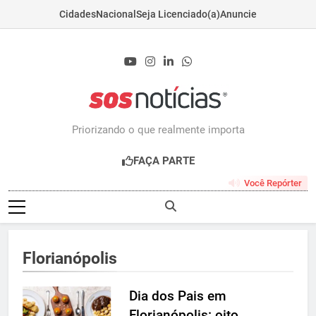
Cidades
Nacional
Seja Licenciado(a)
Anuncie
Skip
to
content
Sosnoticias.com.b
Priorizando o que realmente importa
FAÇA PARTE
Você Repórter
Florianópolis
Dia dos Pais em
Florianópolis: oito