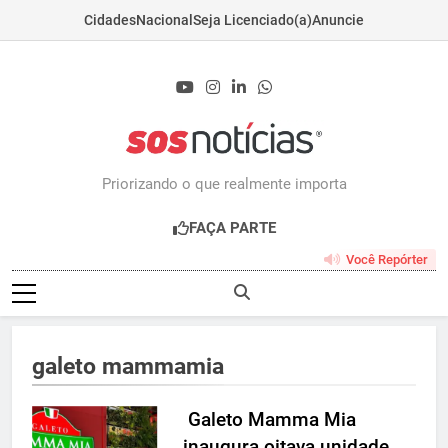
Cidades
Nacional
Seja Licenciado(a)
Anuncie
Skip
to
content
Sosnoticias.com.b
Priorizando o que realmente importa
FAÇA PARTE
Você Repórter
galeto mammamia
Galeto Mamma Mia
inaugura oitava unidade