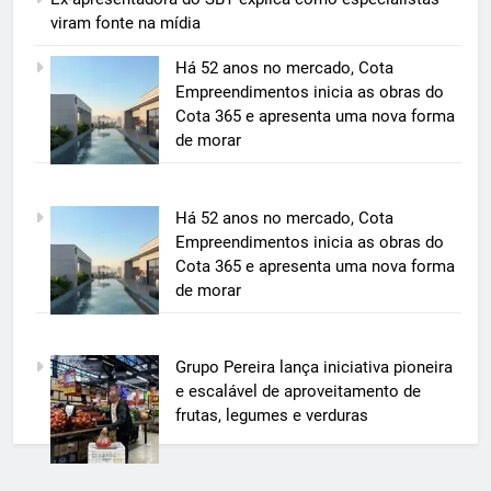
viram fonte na mídia
5
Há 52 anos no mercado, Cota
Grupo Pereira lança iniciativa
Empreendimentos inicia as obras do
pioneira e escalável de
Cota 365 e apresenta uma nova forma
aproveitamento de frutas, legumes
de morar
ECONOMIA & NEGÓCIOS
e verduras
6
Há 52 anos no mercado, Cota
BIM transforma a construção civil
Empreendimentos inicia as obras do
e mostra na prática como reduzir
Cota 365 e apresenta uma nova forma
custos, evitar desperdícios e
ECONOMIA & NEGÓCIOS
de morar
acelerar obras públicas e privadas
7
Grupo Pereira lança iniciativa pioneira
A 6ª edição do Prêmio ACI OCESC
e escalável de aproveitamento de
de Jornalismo está com as
frutas, legumes e verduras
inscrições abertas
UTILIDADE PÚBLICA
8