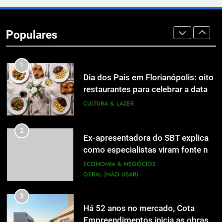
A 6ª edição do Prêmio ACI OCESC
de Jornalismo está com as
Populares
inscrições abertas
UTILIDADE PÚBLICA
1
Dia dos Pais em Florianópolis: oito
restaurantes para celebrar a data
em família
CULTURA & LAZER
2
Ex-apresentadora do SBT explica
como especialistas viram fonte na
mídia
ECONOMIA & NEGÓCIOS
GERAL (NÃO USAR)
3
Há 52 anos no mercado, Cota
Empreendimentos inicia as obras