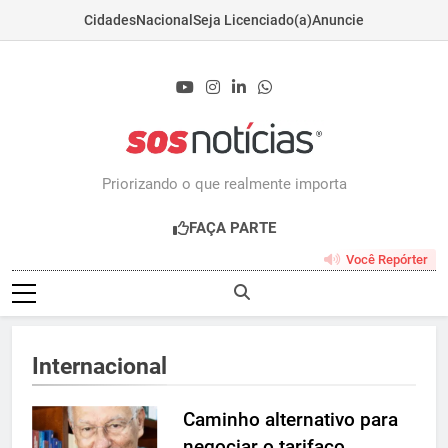
Cidades
Nacional
Seja Licenciado(a)
Anuncie
Skip
to
content
Sosnoticias.com.b
Priorizando o que realmente importa
FAÇA PARTE
Você Repórter
Internacional
Caminho alternativo para
negociar o tarifaço