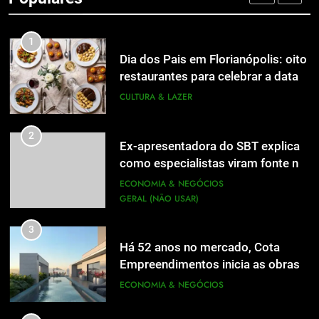
UTILIDADE PÚBLICA
1
Dia dos Pais em Florianópolis: oito
restaurantes para celebrar a data
em família
CULTURA & LAZER
2
Ex-apresentadora do SBT explica
como especialistas viram fonte na
mídia
ECONOMIA & NEGÓCIOS
GERAL (NÃO USAR)
3
Há 52 anos no mercado, Cota
Empreendimentos inicia as obras
do Cota 365 e apresenta uma nova
ECONOMIA & NEGÓCIOS
forma de morar