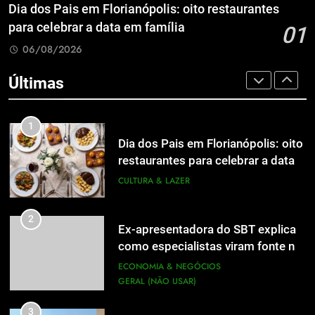
de Jornalismo está com as
Dia dos Pais em Florianópolis: oito restaurantes
inscrições abertas
UTILIDADE PÚBLICA
para celebrar a data em família
01
8
06/08/2026
A 6ª edição do Prêmio ACI OCESC
8
de Jornalismo está com as
A 6ª edição do Prêmio ACI OCESC
Últimas
inscrições abertas
UTILIDADE PÚBLICA
de Jornalismo está com as
inscrições abertas
UTILIDADE PÚBLICA
1
Dia dos Pais em Florianópolis: oito
1
restaurantes para celebrar a data
Dia dos Pais em Florianópolis: oito
em família
CULTURA & LAZER
restaurantes para celebrar a data
em família
CULTURA & LAZER
2
Ex-apresentadora do SBT explica
como especialistas viram fonte na
2
Ex-apresentadora do SBT explica
mídia
ECONOMIA & NEGÓCIOS
como especialistas viram fonte na
GERAL (NÃO USAR)
mídia
ECONOMIA & NEGÓCIOS
GERAL (NÃO USAR)
3