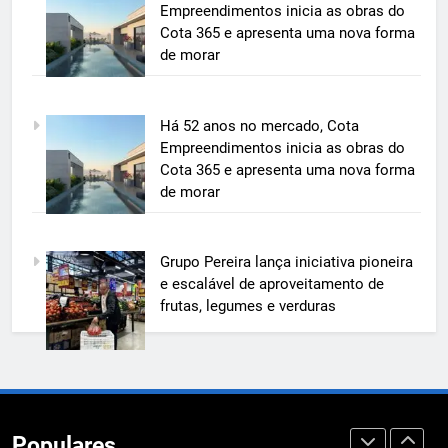
Grupo Pereira lança iniciativa
Empreendimentos inicia as obras do
pioneira e escalável de
Cota 365 e apresenta uma nova forma
aproveitamento de frutas, legumes
de morar
ECONOMIA & NEGÓCIOS
e verduras
6
Há 52 anos no mercado, Cota
BIM transforma a construção civil
Empreendimentos inicia as obras do
e mostra na prática como reduzir
Cota 365 e apresenta uma nova forma
custos, evitar desperdícios e
ECONOMIA & NEGÓCIOS
de morar
acelerar obras públicas e privadas
7
Grupo Pereira lança iniciativa pioneira
A 6ª edição do Prêmio ACI OCESC
e escalável de aproveitamento de
de Jornalismo está com as
frutas, legumes e verduras
inscrições abertas
UTILIDADE PÚBLICA
8
A 6ª edição do Prêmio ACI OCESC
de Jornalismo está com as
Populares
inscrições abertas