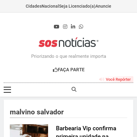
Cidades
Nacional
Seja Licenciado(a)
Anuncie
Skip
to
content
Sosnoticias.com.b
Priorizando o que realmente importa
FAÇA PARTE
Você Repórter
malvino salvador
Barbearia Vip confirma
primeira unidade na