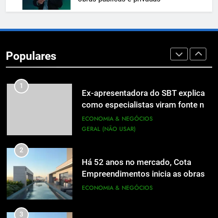
8
Em um mercado cada vez mais
competitivo, médicos apostam na
Populares
construção de marca para crescer
ECONOMIA & NEGÓCIOS
1
Ex-apresentadora do SBT explica
como especialistas viram fonte na
mídia
ECONOMIA & NEGÓCIOS
GERAL (NÃO USAR)
2
Há 52 anos no mercado, Cota
Empreendimentos inicia as obras
do Cota 365 e apresenta uma nova
ECONOMIA & NEGÓCIOS
forma de morar
3