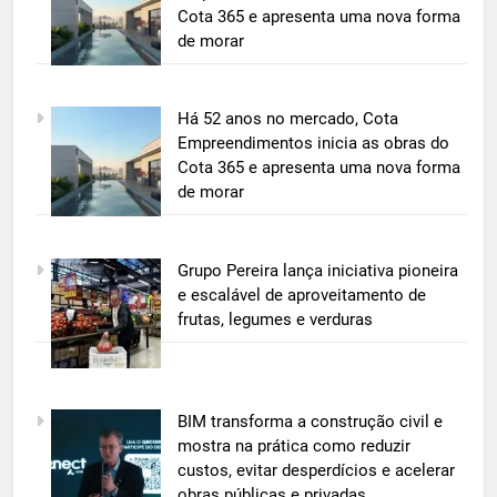
Cota 365 e apresenta uma nova forma
de morar
5
Há 52 anos no mercado, Cota
BIM transforma a construção civil
Empreendimentos inicia as obras do
e mostra na prática como reduzir
Cota 365 e apresenta uma nova forma
custos, evitar desperdícios e
de morar
ECONOMIA & NEGÓCIOS
acelerar obras públicas e privadas
6
Grupo Pereira lança iniciativa pioneira
A 6ª edição do Prêmio ACI OCESC
e escalável de aproveitamento de
de Jornalismo está com as
frutas, legumes e verduras
inscrições abertas
UTILIDADE PÚBLICA
7
BIM transforma a construção civil e
A 6ª edição do Prêmio ACI OCESC
mostra na prática como reduzir
de Jornalismo está com as
custos, evitar desperdícios e acelerar
inscrições abertas
UTILIDADE PÚBLICA
obras públicas e privadas