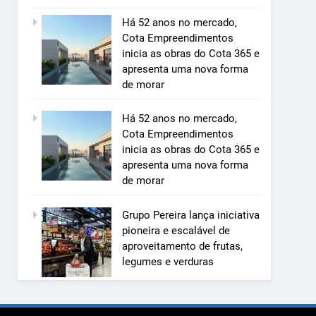
Há 52 anos no mercado,
Cota Empreendimentos
inicia as obras do Cota 365 e
5
apresenta uma nova forma
Grupo Pereira lança iniciativa
de morar
pioneira e escalável de
aproveitamento de frutas,
ECONOMIA & NEGÓCIOS
Há 52 anos no mercado,
legumes e verduras
Cota Empreendimentos
6
inicia as obras do Cota 365 e
BIM transforma a construção
apresenta uma nova forma
civil e mostra na prática como
de morar
reduzir custos, evitar
ECONOMIA & NEGÓCIOS
desperdícios e acelerar obras
Grupo Pereira lança iniciativa
públicas e privadas
7
pioneira e escalável de
A 6ª edição do Prêmio ACI
aproveitamento de frutas,
OCESC de Jornalismo está com
legumes e verduras
as inscrições abertas
UTILIDADE PÚBLICA
8