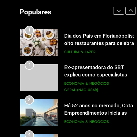
A 6ª edição do Prêmio ACI
OCESC de Jornalismo está co
Populares
as inscrições abertas
UTILIDADE PÚBLICA
1
Dia dos Pais em Florianópolis:
oito restaurantes para celebrar
a data em família
CULTURA & LAZER
2
Ex-apresentadora do SBT
explica como especialistas
viram fonte na mídia
ECONOMIA & NEGÓCIOS
GERAL (NÃO USAR)
3
Há 52 anos no mercado, Cota
Empreendimentos inicia as
obras do Cota 365 e apresenta
ECONOMIA & NEGÓCIOS
uma nova forma de morar
4