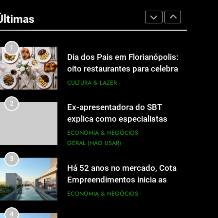
A 6ª edição do Prêmio ACI
OCESC de Jornalismo está com
Últimas
as inscrições abertas
UTILIDADE PÚBLICA
1
Dia dos Pais em Florianópolis:
oito restaurantes para celebrar
a data em família
CULTURA & LAZER
2
Ex-apresentadora do SBT
explica como especialistas
viram fonte na mídia
ECONOMIA & NEGÓCIOS
GERAL (NÃO USAR)
3
Há 52 anos no mercado, Cota
Empreendimentos inicia as
obras do Cota 365 e apresenta
ECONOMIA & NEGÓCIOS
uma nova forma de morar
4