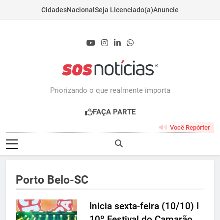
Cidades
Nacional
Seja Licenciado(a)
Anuncie
Skip
to
content
Sosnoticias.com.b
Priorizando o que realmente importa
FAÇA PARTE
Você Repórter
Porto Belo-SC
Inicia sexta-feira (10/10) I
10º Festival do Camarão