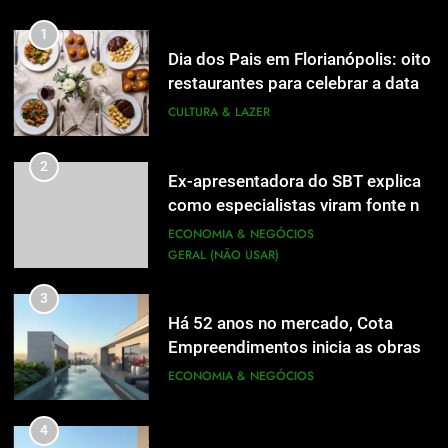
1
Dia dos Pais em Florianópolis: oito
restaurantes para celebrar a data
em família
CULTURA & LAZER
2
Ex-apresentadora do SBT explica
como especialistas viram fonte na
mídia
ECONOMIA & NEGÓCIOS
GERAL (NÃO USAR)
3
Há 52 anos no mercado, Cota
Empreendimentos inicia as obras
do Cota 365 e apresenta uma nova
ECONOMIA & NEGÓCIOS
forma de morar
4