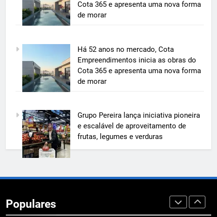
pioneira e escalável de
Cota 365 e apresenta uma nova forma
aproveitamento de frutas, legumes
de morar
ECONOMIA & NEGÓCIOS
e verduras
6
Há 52 anos no mercado, Cota
BIM transforma a construção civil
Empreendimentos inicia as obras do
e mostra na prática como reduzir
Cota 365 e apresenta uma nova forma
custos, evitar desperdícios e
ECONOMIA & NEGÓCIOS
de morar
acelerar obras públicas e privadas
7
Grupo Pereira lança iniciativa pioneira
A 6ª edição do Prêmio ACI OCESC
e escalável de aproveitamento de
de Jornalismo está com as
frutas, legumes e verduras
inscrições abertas
UTILIDADE PÚBLICA
8
A 6ª edição do Prêmio ACI OCESC
de Jornalismo está com as
Populares
inscrições abertas
UTILIDADE PÚBLICA