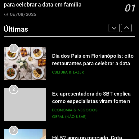
inscrições abertas
UTILIDADE PÚBLICA
para celebrar a data em família
01
8
06/08/2026
A 6ª edição do Prêmio ACI OCESC
8
de Jornalismo está com as
A 6ª edição do Prêmio ACI OCESC
Últimas
inscrições abertas
UTILIDADE PÚBLICA
de Jornalismo está com as
inscrições abertas
UTILIDADE PÚBLICA
1
Dia dos Pais em Florianópolis: oito
1
restaurantes para celebrar a data
Dia dos Pais em Florianópolis: oito
em família
CULTURA & LAZER
restaurantes para celebrar a data
em família
CULTURA & LAZER
2
Ex-apresentadora do SBT explica
como especialistas viram fonte na
2
Ex-apresentadora do SBT explica
mídia
ECONOMIA & NEGÓCIOS
como especialistas viram fonte na
GERAL (NÃO USAR)
mídia
ECONOMIA & NEGÓCIOS
GERAL (NÃO USAR)
3
Há 52 anos no mercado, Cota