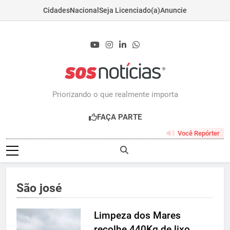
Cidades
Nacional
Seja Licenciado(a)
Anuncie
Skip
to
content
Sosnoticias.com.b
Priorizando o que realmente importa
FAÇA PARTE
Você Repórter
São josé
Limpeza dos Mares
recolhe 440Kg de lixo