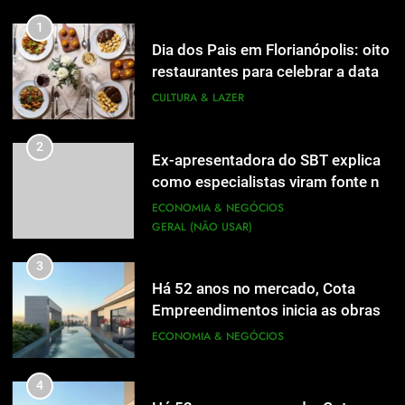
inscrições abertas
UTILIDADE PÚBLICA
1
Dia dos Pais em Florianópolis: oito
1
restaurantes para celebrar a data
Dia dos Pais em Florianópolis: oito
em família
CULTURA & LAZER
restaurantes para celebrar a data
em família
CULTURA & LAZER
2
Ex-apresentadora do SBT explica
como especialistas viram fonte na
2
Ex-apresentadora do SBT explica
mídia
ECONOMIA & NEGÓCIOS
como especialistas viram fonte na
GERAL (NÃO USAR)
mídia
ECONOMIA & NEGÓCIOS
GERAL (NÃO USAR)
3
Há 52 anos no mercado, Cota
3
Empreendimentos inicia as obras
Há 52 anos no mercado, Cota
do Cota 365 e apresenta uma nova
ECONOMIA & NEGÓCIOS
Empreendimentos inicia as obras
forma de morar
do Cota 365 e apresenta uma nova
ECONOMIA & NEGÓCIOS
4
forma de morar