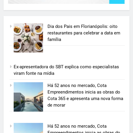
Dia dos Pais em Florianópolis: oito
restaurantes para celebrar a data em
família
Ex-apresentadora do SBT explica como especialistas
viram fonte na mídia
5
Há 52 anos no mercado, Cota
Grupo Pereira lança iniciativa
Empreendimentos inicia as obras do
pioneira e escalável de
Cota 365 e apresenta uma nova forma
aproveitamento de frutas, legumes
de morar
ECONOMIA & NEGÓCIOS
e verduras
6
Há 52 anos no mercado, Cota
BIM transforma a construção civil
Empreendimentos inicia as obras do