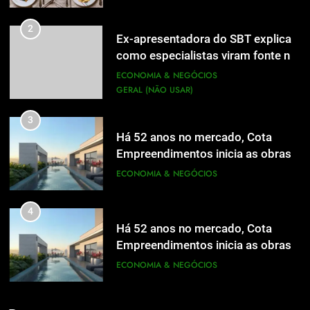
2
Ex-apresentadora do SBT explica
como especialistas viram fonte na
mídia
ECONOMIA & NEGÓCIOS
GERAL (NÃO USAR)
3
Há 52 anos no mercado, Cota
Empreendimentos inicia as obras
do Cota 365 e apresenta uma nova
ECONOMIA & NEGÓCIOS
forma de morar
4
Há 52 anos no mercado, Cota
Empreendimentos inicia as obras
do Cota 365 e apresenta uma nova
ECONOMIA & NEGÓCIOS
5
forma de morar
Grupo Pereira lança iniciativa
5
pioneira e escalável de