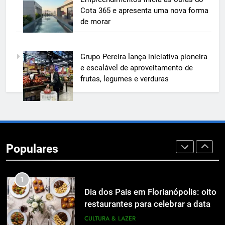
e mostra na prática como reduzir
Cota 365 e apresenta uma nova forma
custos, evitar desperdícios e
ECONOMIA & NEGÓCIOS
de morar
acelerar obras públicas e privadas
7
Grupo Pereira lança iniciativa pioneira
A 6ª edição do Prêmio ACI OCESC
e escalável de aproveitamento de
de Jornalismo está com as
frutas, legumes e verduras
inscrições abertas
UTILIDADE PÚBLICA
8
A 6ª edição do Prêmio ACI OCESC
de Jornalismo está com as
Populares
inscrições abertas
UTILIDADE PÚBLICA
1
Dia dos Pais em Florianópolis: oito
restaurantes para celebrar a data
em família
CULTURA & LAZER