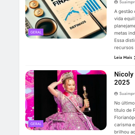
Suaimpr
A gestão 
vida equi
planejame
GERAL
metas ind
Essa dist
recursos 
Leia Mais
Nicoly
2025
Suaimpr
No último
título de
Florianóp
GERAL
carisma e
brilhou a