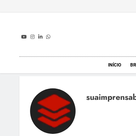
Skip
to
content
INÍCIO
BR
suaimprensa