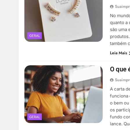
Suaimpr
No mundo 
quanto a 
são uma e
GERAL
produtos.
também co
Leia Mais
O que 
Suaimpr
A carta d
funciona
o bem ou 
os parti
fundo com
GERAL
lance. Q