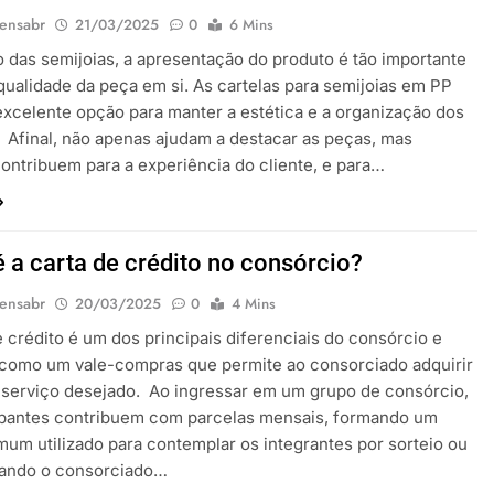
ensabr
21/03/2025
0
6 Mins
das semijoias, a apresentação do produto é tão importante
qualidade da peça em si. As cartelas para semijoias em PP
xcelente opção para manter a estética e a organização dos
 Afinal, não apenas ajudam a destacar as peças, mas
ntribuem para a experiência do cliente, e para…
é a carta de crédito no consórcio?
ensabr
20/03/2025
0
4 Mins
e crédito é um dos principais diferenciais do consórcio e
 como um vale-compras que permite ao consorciado adquirir
serviço desejado. Ao ingressar em um grupo de consórcio,
cipantes contribuem com parcelas mensais, formando um
um utilizado para contemplar os integrantes por sorteio ou
uando o consorciado…