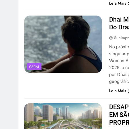
Leia Mais
Dhai M
Do Bra
Suaimpr
No próxim
singular 
Woman Art
GERAL
2025, a c
por Dhai
geográfi
Leia Mais
DESAP
EM SÃ
PROPR