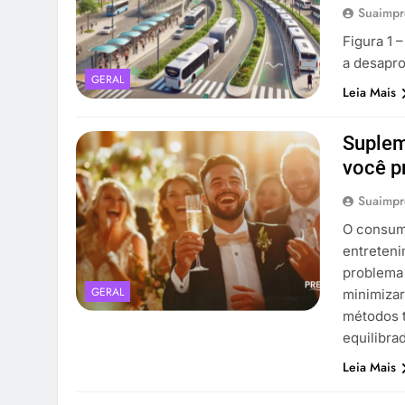
Suaimpr
Figura 1 
a desapro
GERAL
Leia Mais
Suplem
você p
Suaimpr
O consumo
entreteni
problema 
GERAL
minimizar
métodos t
equilibra
Leia Mais