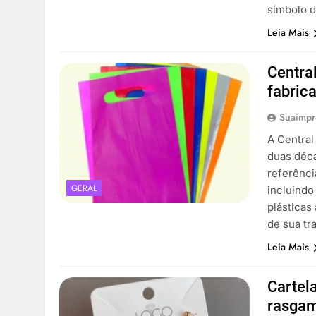
símbolo d
Leia Mais
Centra
fabric
Suaimpr
A Central
duas déc
referênci
GERAL
incluindo
plásticas
de sua tr
Leia Mais
Cartel
rasga