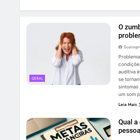
O zumb
proble
Suaimpr
Problema
condiçõe
auditiva 
GERAL
se tornan
sintomas
um som p
Leia Mais
Qual a
pessoa