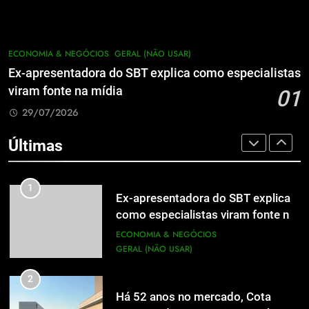
7
A 6ª edição do Prêmio ACI OCESC
7
de Jornalismo está com as
A 6ª edição do Prêmio ACI OCESC
ECONOMIA & NEGÓCIOS
GERAL (NÃO USAR)
inscrições abertas
UTILIDADE PÚBLICA
de Jornalismo está com as
Ex-apresentadora do SBT explica como especialistas
inscrições abertas
UTILIDADE PÚBLICA
viram fonte na mídia
01
8
29/07/2026
Em um mercado cada vez mais
8
competitivo, médicos apostam na
Em um mercado cada vez mais
Últimas
construção de marca para crescer
ECONOMIA & NEGÓCIOS
competitivo, médicos apostam na
construção de marca para crescer
ECONOMIA & NEGÓCIOS
1
Ex-apresentadora do SBT explica
como especialistas viram fonte na
1
Ex-apresentadora do SBT explica
mídia
ECONOMIA & NEGÓCIOS
como especialistas viram fonte na
GERAL (NÃO USAR)
mídia
ECONOMIA & NEGÓCIOS
GERAL (NÃO USAR)
2
Há 52 anos no mercado, Cota
2