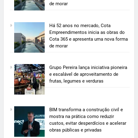
de morar
5
Há 52 anos no mercado, Cota
BIM transforma a construção civil
Empreendimentos inicia as obras do
e mostra na prática como reduzir
Cota 365 e apresenta uma nova forma
custos, evitar desperdícios e
de morar
ECONOMIA & NEGÓCIOS
acelerar obras públicas e privadas
6
Grupo Pereira lança iniciativa pioneira
A 6ª edição do Prêmio ACI OCESC
e escalável de aproveitamento de
de Jornalismo está com as
frutas, legumes e verduras
inscrições abertas
UTILIDADE PÚBLICA
7
BIM transforma a construção civil e
A 6ª edição do Prêmio ACI OCESC
mostra na prática como reduzir
de Jornalismo está com as
custos, evitar desperdícios e acelerar
inscrições abertas
UTILIDADE PÚBLICA
obras públicas e privadas