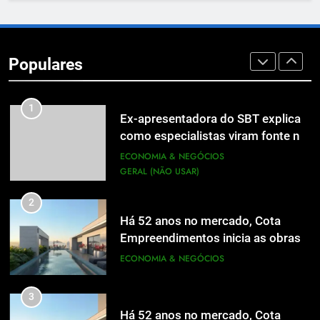
8
Em um mercado cada vez mais
competitivo, médicos apostam na
Populares
construção de marca para crescer
ECONOMIA & NEGÓCIOS
1
Ex-apresentadora do SBT explica
como especialistas viram fonte na
mídia
ECONOMIA & NEGÓCIOS
GERAL (NÃO USAR)
2
Há 52 anos no mercado, Cota
Empreendimentos inicia as obras
do Cota 365 e apresenta uma nova
ECONOMIA & NEGÓCIOS
forma de morar
3
Há 52 anos no mercado, Cota