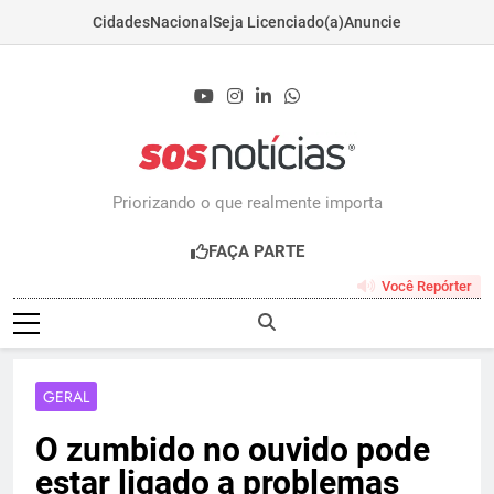
Cidades
Nacional
Seja Licenciado(a)
Anuncie
Skip
to
content
Sosnoticias.com.b
Priorizando o que realmente importa
FAÇA PARTE
Você Repórter
GERAL
O zumbido no ouvido pode
estar ligado a problemas