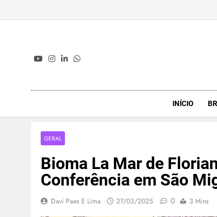
Skip
to
content
INÍCIO
BR
GERAL
Bioma La Mar de Florian
Conferência em São Mig
0
Davi Paes E Lima
27/03/2025
3 Mins