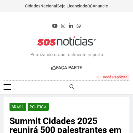
Cidades
Nacional
Seja Licenciado(a)
Anuncie
Skip
to
content
Sosnoticias.com.b
Priorizando o que realmente importa
FAÇA PARTE
Você Repórter
BRASIL
POLÍTICA
Summit Cidades 2025
reunirá 500 palestrantes em