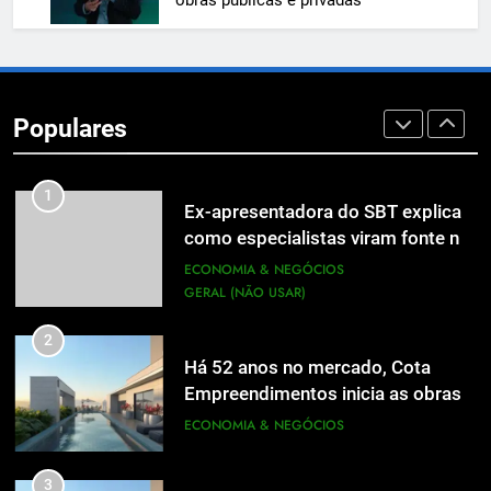
obras públicas e privadas
8
Em um mercado cada vez mais
competitivo, médicos apostam na
Populares
construção de marca para crescer
ECONOMIA & NEGÓCIOS
1
Ex-apresentadora do SBT explica
como especialistas viram fonte na
mídia
ECONOMIA & NEGÓCIOS
GERAL (NÃO USAR)
2
Há 52 anos no mercado, Cota
Empreendimentos inicia as obras
do Cota 365 e apresenta uma nova
ECONOMIA & NEGÓCIOS
forma de morar
3