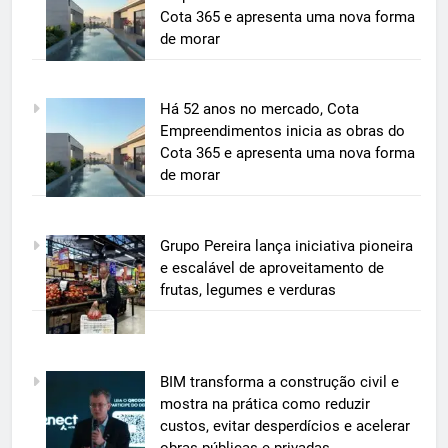
Cota 365 e apresenta uma nova forma
de morar
5
Há 52 anos no mercado, Cota
BIM transforma a construção civil
Empreendimentos inicia as obras do
e mostra na prática como reduzir
Cota 365 e apresenta uma nova forma
custos, evitar desperdícios e
de morar
ECONOMIA & NEGÓCIOS
acelerar obras públicas e privadas
6
Grupo Pereira lança iniciativa pioneira
A 6ª edição do Prêmio ACI OCESC
e escalável de aproveitamento de
de Jornalismo está com as
frutas, legumes e verduras
inscrições abertas
UTILIDADE PÚBLICA
7
BIM transforma a construção civil e
A 6ª edição do Prêmio ACI OCESC
mostra na prática como reduzir
de Jornalismo está com as
custos, evitar desperdícios e acelerar
inscrições abertas
UTILIDADE PÚBLICA