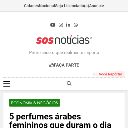
Cidades
Nacional
Seja Licenciado(a)
Anuncie
Skip
to
content
Sosnoticias.com.b
Priorizando o que realmente importa
FAÇA PARTE
Você Repórter
ECONOMIA & NEGÓCIOS
5 perfumes árabes
femininos que duram o dia