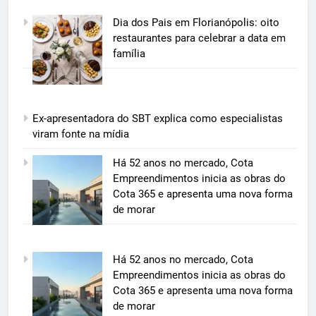
Dia dos Pais em Florianópolis: oito
restaurantes para celebrar a data em
família
Ex-apresentadora do SBT explica como especialistas
viram fonte na mídia
5
Há 52 anos no mercado, Cota
Grupo Pereira lança iniciativa
Empreendimentos inicia as obras do
pioneira e escalável de
Cota 365 e apresenta uma nova forma
aproveitamento de frutas, legumes
de morar
ECONOMIA & NEGÓCIOS
e verduras
6
Há 52 anos no mercado, Cota
BIM transforma a construção civil
Empreendimentos inicia as obras do
e mostra na prática como reduzir
Cota 365 e apresenta uma nova forma
custos, evitar desperdícios e
ECONOMIA & NEGÓCIOS
de morar