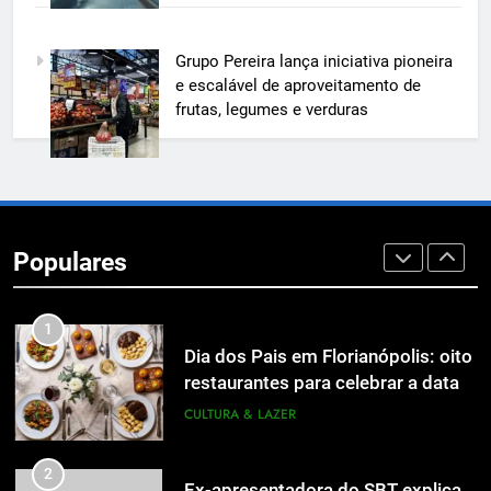
acelerar obras públicas e privadas
7
Grupo Pereira lança iniciativa pioneira
A 6ª edição do Prêmio ACI OCESC
e escalável de aproveitamento de
de Jornalismo está com as
frutas, legumes e verduras
inscrições abertas
UTILIDADE PÚBLICA
8
A 6ª edição do Prêmio ACI OCESC
de Jornalismo está com as
Populares
inscrições abertas
UTILIDADE PÚBLICA
1
Dia dos Pais em Florianópolis: oito
restaurantes para celebrar a data
em família
CULTURA & LAZER
2
Ex-apresentadora do SBT explica