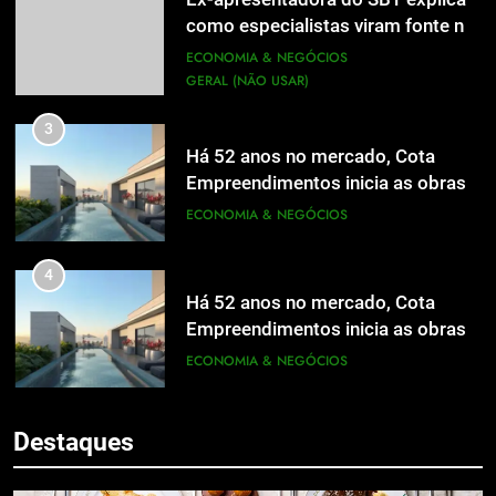
como especialistas viram fonte na
mídia
ECONOMIA & NEGÓCIOS
GERAL (NÃO USAR)
3
Há 52 anos no mercado, Cota
Empreendimentos inicia as obras
do Cota 365 e apresenta uma nova
ECONOMIA & NEGÓCIOS
forma de morar
4
Há 52 anos no mercado, Cota
Empreendimentos inicia as obras
do Cota 365 e apresenta uma nova
ECONOMIA & NEGÓCIOS
5
forma de morar
Grupo Pereira lança iniciativa
5
pioneira e escalável de
Destaques
Grupo Pereira lança iniciativa
aproveitamento de frutas, legumes
ECONOMIA & NEGÓCIOS
pioneira e escalável de
e verduras