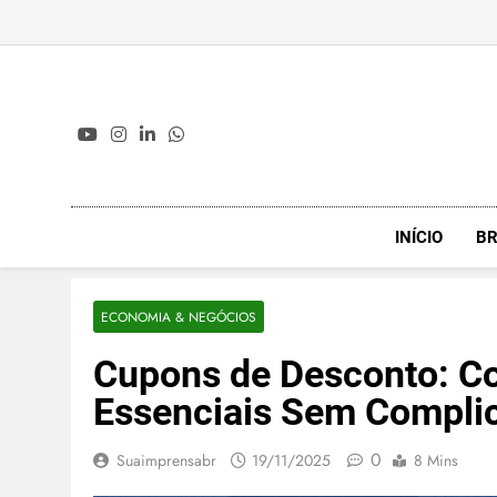
Skip
to
content
INÍCIO
BR
ECONOMIA & NEGÓCIOS
Cupons de Desconto: C
Essenciais Sem Complica
0
Suaimprensabr
19/11/2025
8 Mins