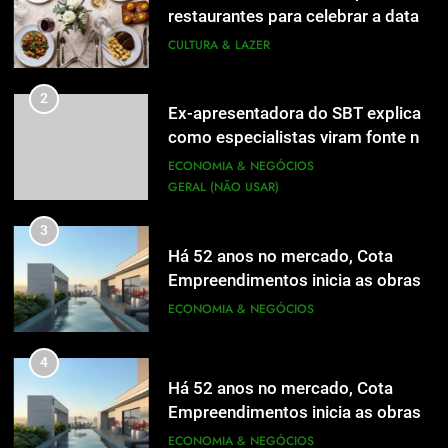
restaurantes para celebrar a data
em família
CULTURA & LAZER
2
Ex-apresentadora do SBT explica
como especialistas viram fonte na
mídia
ECONOMIA & NEGÓCIOS
GERAL (NÃO USAR)
3
Há 52 anos no mercado, Cota
Empreendimentos inicia as obras
do Cota 365 e apresenta uma nova
ECONOMIA & NEGÓCIOS
forma de morar
4
Há 52 anos no mercado, Cota
Empreendimentos inicia as obras
do Cota 365 e apresenta uma nova
ECONOMIA & NEGÓCIOS