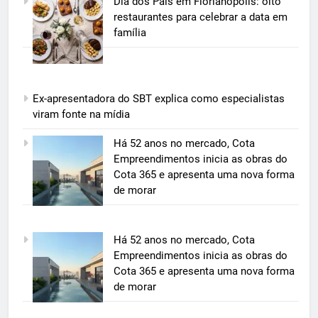
Dia dos Pais em Florianópolis: oito
restaurantes para celebrar a data em
família
Ex-apresentadora do SBT explica como especialistas
viram fonte na mídia
5
Há 52 anos no mercado, Cota
Grupo Pereira lança iniciativa
Empreendimentos inicia as obras do
pioneira e escalável de
Cota 365 e apresenta uma nova forma
aproveitamento de frutas, legumes
de morar
ECONOMIA & NEGÓCIOS
e verduras
6
Há 52 anos no mercado, Cota
BIM transforma a construção civil
Empreendimentos inicia as obras do
e mostra na prática como reduzir
Cota 365 e apresenta uma nova forma
custos, evitar desperdícios e
ECONOMIA & NEGÓCIOS
de morar
acelerar obras públicas e privadas