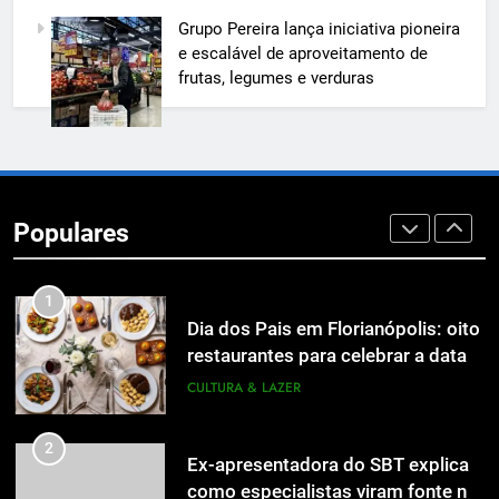
7
Grupo Pereira lança iniciativa pioneira
A 6ª edição do Prêmio ACI OCESC
e escalável de aproveitamento de
de Jornalismo está com as
frutas, legumes e verduras
inscrições abertas
UTILIDADE PÚBLICA
8
A 6ª edição do Prêmio ACI OCESC
de Jornalismo está com as
Populares
inscrições abertas
UTILIDADE PÚBLICA
1
Dia dos Pais em Florianópolis: oito
restaurantes para celebrar a data
em família
CULTURA & LAZER
2
Ex-apresentadora do SBT explica
como especialistas viram fonte na