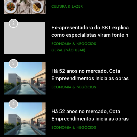
Dia dos Pais em Florianópolis: oito
em família
CULTURA & LAZER
restaurantes para celebrar a data
em família
CULTURA & LAZER
2
Ex-apresentadora do SBT explica
como especialistas viram fonte na
2
Ex-apresentadora do SBT explica
mídia
ECONOMIA & NEGÓCIOS
como especialistas viram fonte na
GERAL (NÃO USAR)
mídia
ECONOMIA & NEGÓCIOS
GERAL (NÃO USAR)
3
Há 52 anos no mercado, Cota
3
Empreendimentos inicia as obras
Há 52 anos no mercado, Cota
do Cota 365 e apresenta uma nova
ECONOMIA & NEGÓCIOS
Empreendimentos inicia as obras
forma de morar
do Cota 365 e apresenta uma nova
ECONOMIA & NEGÓCIOS
4
forma de morar
Há 52 anos no mercado, Cota
4
Empreendimentos inicia as obras
Há 52 anos no mercado, Cota
do Cota 365 e apresenta uma nova
ECONOMIA & NEGÓCIOS
Empreendimentos inicia as obras
forma de morar