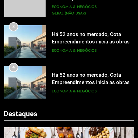
mídia
ECONOMIA & NEGÓCIOS
GERAL (NÃO USAR)
3
Há 52 anos no mercado, Cota
Empreendimentos inicia as obras
do Cota 365 e apresenta uma nova
ECONOMIA & NEGÓCIOS
forma de morar
4
Há 52 anos no mercado, Cota
Empreendimentos inicia as obras
do Cota 365 e apresenta uma nova
ECONOMIA & NEGÓCIOS
5
forma de morar
Grupo Pereira lança iniciativa
5
pioneira e escalável de
Destaques
Grupo Pereira lança iniciativa
aproveitamento de frutas, legumes
ECONOMIA & NEGÓCIOS
pioneira e escalável de
e verduras
aproveitamento de frutas, legumes
ECONOMIA & NEGÓCIOS
6
e verduras