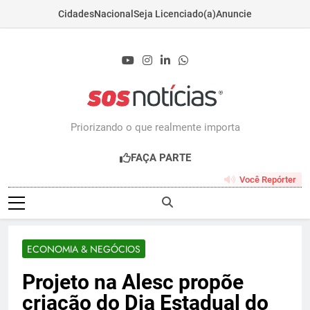
Cidades
Nacional
Seja Licenciado(a)
Anuncie
Skip
to
content
Sosnoticias.com.b
Priorizando o que realmente importa
FAÇA PARTE
Você Repórter
ECONOMIA & NEGÓCIOS
Projeto na Alesc propõe
criação do Dia Estadual do