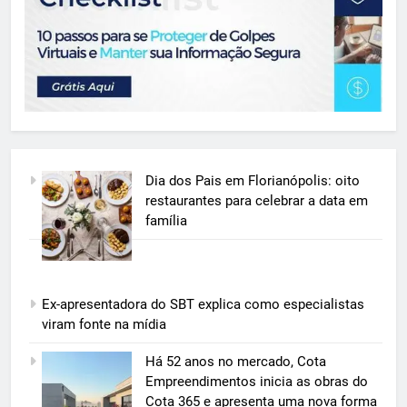
Dia dos Pais em Florianópolis: oito
restaurantes para celebrar a data em
família
Ex-apresentadora do SBT explica como especialistas
viram fonte na mídia
5
Há 52 anos no mercado, Cota
Grupo Pereira lança iniciativa
Empreendimentos inicia as obras do
pioneira e escalável de
Cota 365 e apresenta uma nova forma