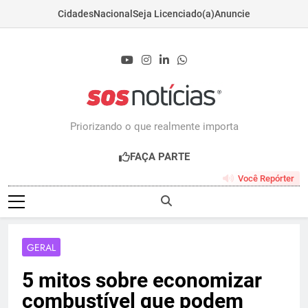
Cidades
Nacional
Seja Licenciado(a)
Anuncie
Skip
to
content
Sosnoticias.com.b
Priorizando o que realmente importa
FAÇA PARTE
Você Repórter
GERAL
5 mitos sobre economizar
combustível que podem