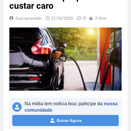
custar caro
0
Suaimprensabr
21/10/2025
3 Mins
Na mídia tem notícia boa: participe da
nossa
comunidade
Entrar Agora