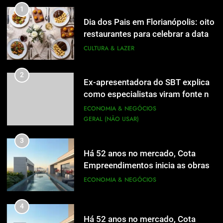
1
Dia dos Pais em Florianópolis: oito
restaurantes para celebrar a data
em família
CULTURA & LAZER
2
Ex-apresentadora do SBT explica
como especialistas viram fonte na
mídia
ECONOMIA & NEGÓCIOS
GERAL (NÃO USAR)
3
Há 52 anos no mercado, Cota
Empreendimentos inicia as obras
do Cota 365 e apresenta uma nova
ECONOMIA & NEGÓCIOS
forma de morar
4
Há 52 anos no mercado, Cota