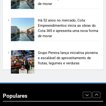
aproveitamento de frutas, legumes
de morar
ECONOMIA & NEGÓCIOS
e verduras
6
Há 52 anos no mercado, Cota
BIM transforma a construção civil
Empreendimentos inicia as obras do
e mostra na prática como reduzir
Cota 365 e apresenta uma nova forma
custos, evitar desperdícios e
ECONOMIA & NEGÓCIOS
de morar
acelerar obras públicas e privadas
7
Grupo Pereira lança iniciativa pioneira
A 6ª edição do Prêmio ACI OCESC
e escalável de aproveitamento de
de Jornalismo está com as
frutas, legumes e verduras
inscrições abertas
UTILIDADE PÚBLICA
8
A 6ª edição do Prêmio ACI OCESC
de Jornalismo está com as
Populares
inscrições abertas
UTILIDADE PÚBLICA