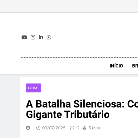
Skip
to
content
INÍCIO
BR
GERAL
A Batalha Silenciosa: C
Gigante Tributário
0
09/07/2025
5 Mins