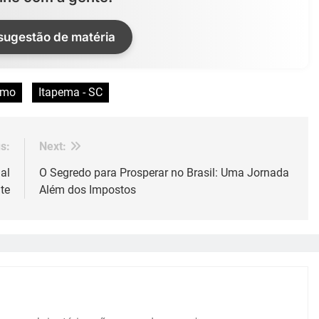
 sugestão de matéria
smo
Itapema - SC
s:
Next:
al
O Segredo para Prosperar no Brasil: Uma Jornada
te
Além dos Impostos