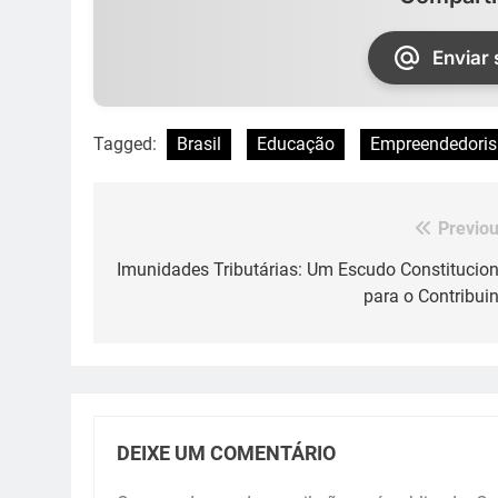
Enviar
Tagged:
Brasil
Educação
Empreendedori
Previou
Navegação
de
Imunidades Tributárias: Um Escudo Constitucion
para o Contribuin
Post
DEIXE UM COMENTÁRIO