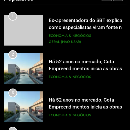
ECONOMIA & NEGÓCIOS
1
Ex-apresentadora do SBT explica
como especialistas viram fonte na
mídia
ECONOMIA & NEGÓCIOS
GERAL (NÃO USAR)
2
Há 52 anos no mercado, Cota
Empreendimentos inicia as obras
do Cota 365 e apresenta uma nova
ECONOMIA & NEGÓCIOS
forma de morar
3
Há 52 anos no mercado, Cota
Empreendimentos inicia as obras
do Cota 365 e apresenta uma nova
ECONOMIA & NEGÓCIOS
forma de morar