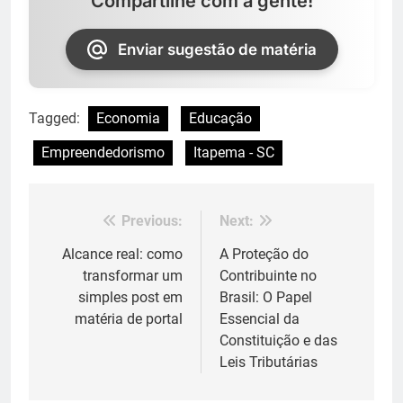
Compartilhe com a gente!
Enviar sugestão de matéria
Tagged:
Economia
Educação
Empreendedorismo
Itapema - SC
Previous:
Next:
Navegação
de
Alcance real: como
A Proteção do
transformar um
Contribuinte no
Post
simples post em
Brasil: O Papel
matéria de portal
Essencial da
Constituição e das
Leis Tributárias