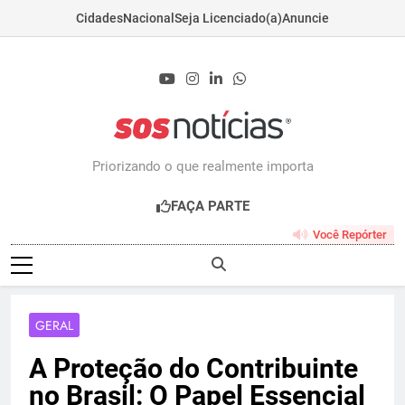
Cidades
Nacional
Seja Licenciado(a)
Anuncie
Skip
to
content
Sosnoticias.com.b
Priorizando o que realmente importa
FAÇA PARTE
Você Repórter
GERAL
A Proteção do Contribuinte
no Brasil: O Papel Essencial