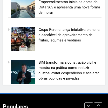
BIM transforma a construção civil
Empreendimentos inicia as obras do
e mostra na prática como reduzir
Cota 365 e apresenta uma nova forma
custos, evitar desperdícios e
de morar
ECONOMIA & NEGÓCIOS
acelerar obras públicas e privadas
6
Grupo Pereira lança iniciativa pioneira
A 6ª edição do Prêmio ACI OCESC
e escalável de aproveitamento de
de Jornalismo está com as
frutas, legumes e verduras
inscrições abertas
UTILIDADE PÚBLICA
7
BIM transforma a construção civil e
A 6ª edição do Prêmio ACI OCESC
mostra na prática como reduzir
de Jornalismo está com as
custos, evitar desperdícios e acelerar
inscrições abertas
UTILIDADE PÚBLICA
obras públicas e privadas
8
Em um mercado cada vez mais
competitivo, médicos apostam na
Populares
construção de marca para crescer