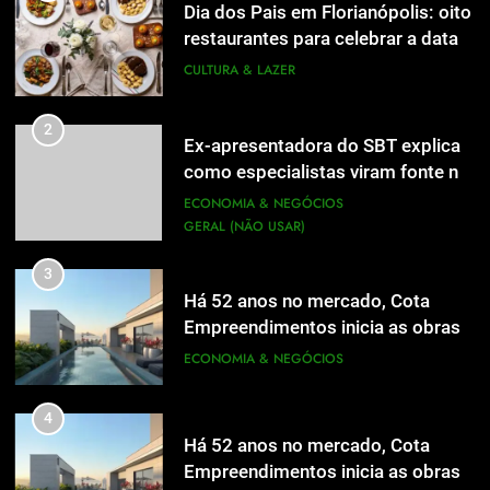
Dia dos Pais em Florianópolis: oito
1
restaurantes para celebrar a data
Dia dos Pais em Florianópolis: oito
em família
CULTURA & LAZER
restaurantes para celebrar a data
em família
CULTURA & LAZER
2
Ex-apresentadora do SBT explica
como especialistas viram fonte na
2
Ex-apresentadora do SBT explica
mídia
ECONOMIA & NEGÓCIOS
como especialistas viram fonte na
GERAL (NÃO USAR)
mídia
ECONOMIA & NEGÓCIOS
GERAL (NÃO USAR)
3
Há 52 anos no mercado, Cota
3
Empreendimentos inicia as obras
Há 52 anos no mercado, Cota
do Cota 365 e apresenta uma nova
ECONOMIA & NEGÓCIOS
Empreendimentos inicia as obras
forma de morar
do Cota 365 e apresenta uma nova
ECONOMIA & NEGÓCIOS
4
forma de morar
Há 52 anos no mercado, Cota
4
Empreendimentos inicia as obras
Há 52 anos no mercado, Cota