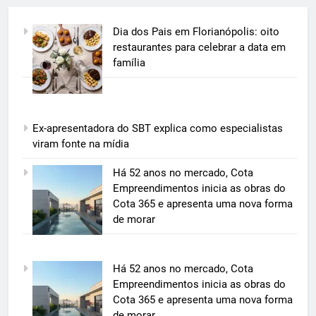
Dia dos Pais em Florianópolis: oito
restaurantes para celebrar a data em
família
Ex-apresentadora do SBT explica como especialistas
viram fonte na mídia
5
Há 52 anos no mercado, Cota
Grupo Pereira lança iniciativa
Empreendimentos inicia as obras do
pioneira e escalável de
Cota 365 e apresenta uma nova forma
aproveitamento de frutas, legumes
de morar
ECONOMIA & NEGÓCIOS
e verduras
6
Há 52 anos no mercado, Cota
BIM transforma a construção civil
Empreendimentos inicia as obras do
e mostra na prática como reduzir
Cota 365 e apresenta uma nova forma
custos, evitar desperdícios e
ECONOMIA & NEGÓCIOS
de morar