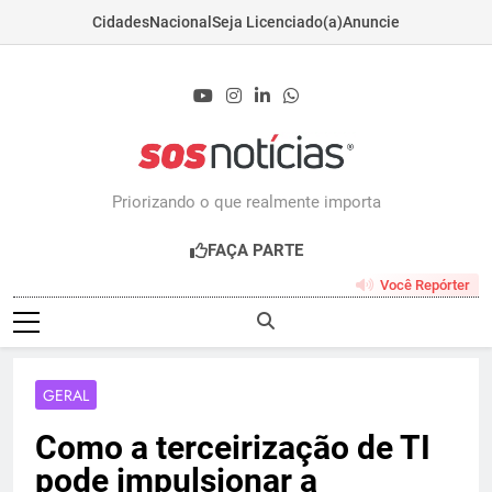
Cidades
Nacional
Seja Licenciado(a)
Anuncie
Skip
to
content
Sosnoticias.com.b
Priorizando o que realmente importa
FAÇA PARTE
Você Repórter
GERAL
Como a terceirização de TI
pode impulsionar a