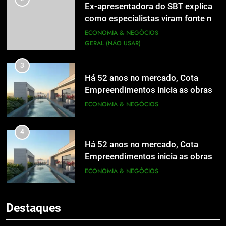
Ex-apresentadora do SBT explica
como especialistas viram fonte na
mídia
ECONOMIA & NEGÓCIOS
GERAL (NÃO USAR)
3
Há 52 anos no mercado, Cota
Empreendimentos inicia as obras
do Cota 365 e apresenta uma nova
ECONOMIA & NEGÓCIOS
forma de morar
4
Há 52 anos no mercado, Cota
Empreendimentos inicia as obras
do Cota 365 e apresenta uma nova
ECONOMIA & NEGÓCIOS
5
forma de morar
Grupo Pereira lança iniciativa
5
pioneira e escalável de
Destaques
Grupo Pereira lança iniciativa
aproveitamento de frutas, legumes
ECONOMIA & NEGÓCIOS
pioneira e escalável de