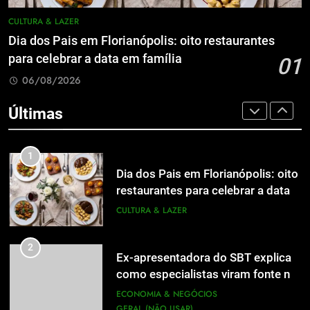
7
de Jornalismo está com as
A 6ª edição do Prêmio ACI OCESC
CULTURA & LAZER
inscrições abertas
UTILIDADE PÚBLICA
de Jornalismo está com as
Dia dos Pais em Florianópolis: oito restaurantes
inscrições abertas
UTILIDADE PÚBLICA
para celebrar a data em família
01
8
06/08/2026
A 6ª edição do Prêmio ACI OCESC
8
de Jornalismo está com as
A 6ª edição do Prêmio ACI OCESC
Últimas
inscrições abertas
UTILIDADE PÚBLICA
de Jornalismo está com as
inscrições abertas
UTILIDADE PÚBLICA
1
Dia dos Pais em Florianópolis: oito
1
restaurantes para celebrar a data
Dia dos Pais em Florianópolis: oito
em família
CULTURA & LAZER
restaurantes para celebrar a data
em família
CULTURA & LAZER
2
Ex-apresentadora do SBT explica
como especialistas viram fonte na
2
Ex-apresentadora do SBT explica
mídia
ECONOMIA & NEGÓCIOS
como especialistas viram fonte na
GERAL (NÃO USAR)