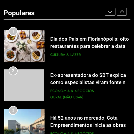
de Jornalismo está com as
Populares
inscrições abertas
UTILIDADE PÚBLICA
1
Dia dos Pais em Florianópolis: oito
restaurantes para celebrar a data
em família
CULTURA & LAZER
2
Ex-apresentadora do SBT explica
como especialistas viram fonte na
mídia
ECONOMIA & NEGÓCIOS
GERAL (NÃO USAR)
3
Há 52 anos no mercado, Cota
Empreendimentos inicia as obras
do Cota 365 e apresenta uma nova
ECONOMIA & NEGÓCIOS