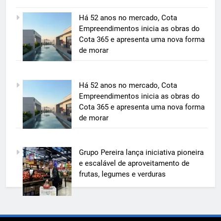
5
Há 52 anos no mercado, Cota
Grupo Pereira lança iniciativa
Empreendimentos inicia as obras do
pioneira e escalável de
Cota 365 e apresenta uma nova forma
aproveitamento de frutas, legumes
de morar
ECONOMIA & NEGÓCIOS
e verduras
6
Há 52 anos no mercado, Cota
BIM transforma a construção civil
Empreendimentos inicia as obras do
e mostra na prática como reduzir
Cota 365 e apresenta uma nova forma
custos, evitar desperdícios e
ECONOMIA & NEGÓCIOS
de morar
acelerar obras públicas e privadas
7
Grupo Pereira lança iniciativa pioneira
A 6ª edição do Prêmio ACI OCESC
e escalável de aproveitamento de
de Jornalismo está com as
frutas, legumes e verduras
inscrições abertas
UTILIDADE PÚBLICA
8
A 6ª edição do Prêmio ACI OCESC