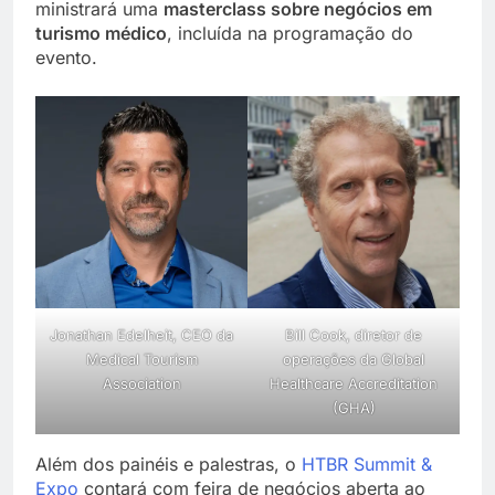
ministrará uma
masterclass sobre negócios em
turismo médico
, incluída na programação do
evento.
Jonathan Edelheit, CEO da
Bill Cook, diretor de
Medical Tourism
operações da Global
Association
Healthcare Accreditation
(GHA)
Além dos painéis e palestras, o
HTBR Summit &
Expo
contará com feira de negócios aberta ao