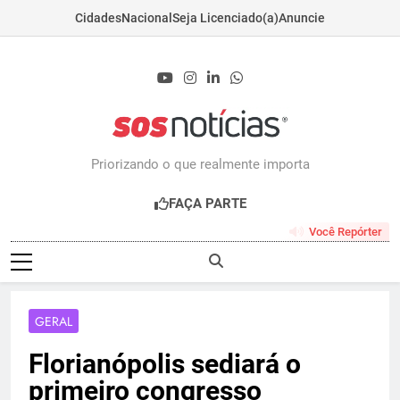
Cidades
Nacional
Seja Licenciado(a)
Anuncie
Skip
to
content
Sosnoticias.com.b
Priorizando o que realmente importa
FAÇA PARTE
Você Repórter
GERAL
Florianópolis sediará o
primeiro congresso