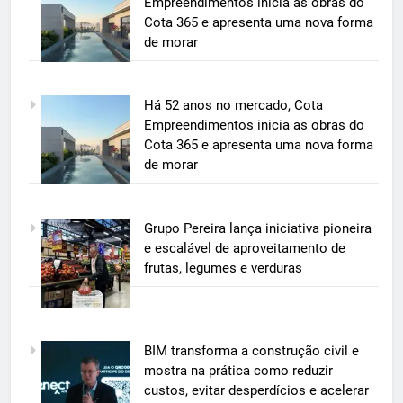
Empreendimentos inicia as obras do
Cota 365 e apresenta uma nova forma
de morar
5
Há 52 anos no mercado, Cota
BIM transforma a construção civil
Empreendimentos inicia as obras do
e mostra na prática como reduzir
Cota 365 e apresenta uma nova forma
custos, evitar desperdícios e
de morar
ECONOMIA & NEGÓCIOS
acelerar obras públicas e privadas
6
Grupo Pereira lança iniciativa pioneira
A 6ª edição do Prêmio ACI OCESC
e escalável de aproveitamento de
de Jornalismo está com as
frutas, legumes e verduras
inscrições abertas
UTILIDADE PÚBLICA
7
BIM transforma a construção civil e
A 6ª edição do Prêmio ACI OCESC
mostra na prática como reduzir
de Jornalismo está com as
custos, evitar desperdícios e acelerar
inscrições abertas