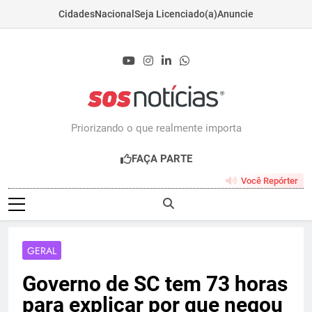
Cidades
Nacional
Seja Licenciado(a)
Anuncie
Skip
to
content
Sosnoticias.com.b
Priorizando o que realmente importa
FAÇA PARTE
Você Repórter
GERAL
Governo de SC tem 73 horas
para explicar por que negou