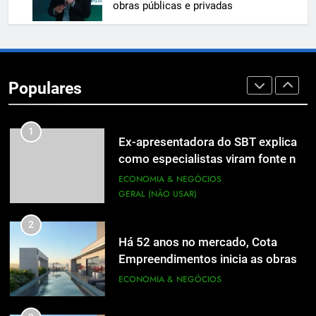
UTILIDADE PÚBLICA
obras públicas e privadas
8
Em um mercado cada vez mais
competitivo, médicos apostam na
Populares
construção de marca para crescer
ECONOMIA & NEGÓCIOS
1
Ex-apresentadora do SBT explica
como especialistas viram fonte na
mídia
ECONOMIA & NEGÓCIOS
GERAL (NÃO USAR)
2
Há 52 anos no mercado, Cota
Empreendimentos inicia as obras
do Cota 365 e apresenta uma nova
ECONOMIA & NEGÓCIOS
forma de morar