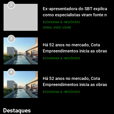
2
Ex-apresentadora do SBT explica
como especialistas viram fonte na
mídia
ECONOMIA & NEGÓCIOS
GERAL (NÃO USAR)
3
Há 52 anos no mercado, Cota
Empreendimentos inicia as obras
do Cota 365 e apresenta uma nova
ECONOMIA & NEGÓCIOS
forma de morar
4
Há 52 anos no mercado, Cota
Empreendimentos inicia as obras
do Cota 365 e apresenta uma nova
ECONOMIA & NEGÓCIOS
5
forma de morar
Grupo Pereira lança iniciativa
5
pioneira e escalável de
Destaques
Grupo Pereira lança iniciativa