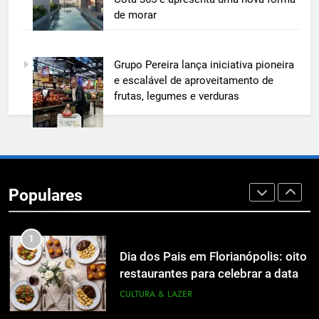
custos, evitar desperdícios e
ECONOMIA & NEGÓCIOS
de morar
acelerar obras públicas e privadas
7
Grupo Pereira lança iniciativa pioneira
A 6ª edição do Prêmio ACI OCESC
e escalável de aproveitamento de
de Jornalismo está com as
frutas, legumes e verduras
inscrições abertas
UTILIDADE PÚBLICA
8
A 6ª edição do Prêmio ACI OCESC
de Jornalismo está com as
Populares
inscrições abertas
UTILIDADE PÚBLICA
1
Dia dos Pais em Florianópolis: oito
restaurantes para celebrar a data
em família
CULTURA & LAZER