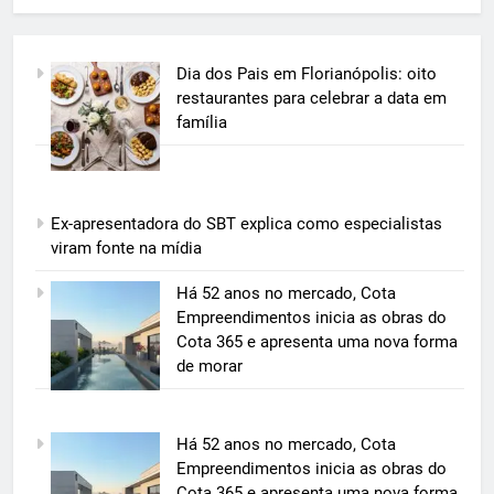
Dia dos Pais em Florianópolis: oito
restaurantes para celebrar a data em
família
Ex-apresentadora do SBT explica como especialistas
viram fonte na mídia
5
Há 52 anos no mercado, Cota
Grupo Pereira lança iniciativa
Empreendimentos inicia as obras do
pioneira e escalável de
Cota 365 e apresenta uma nova forma
aproveitamento de frutas, legumes
de morar
ECONOMIA & NEGÓCIOS
e verduras
6
Há 52 anos no mercado, Cota
BIM transforma a construção civil
Empreendimentos inicia as obras do
e mostra na prática como reduzir
Cota 365 e apresenta uma nova forma