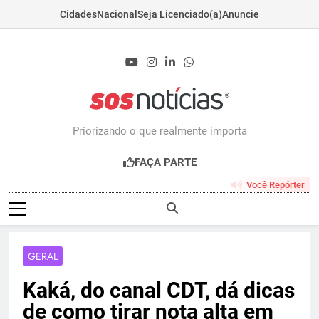
Cidades
Nacional
Seja Licenciado(a)
Anuncie
Skip
to
content
Sosnoticias.com.b
Priorizando o que realmente importa
FAÇA PARTE
Você Repórter
GERAL
Kaká, do canal CDT, dá dicas
de como tirar nota alta em