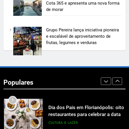
e mostra na prática como reduzir
Cota 365 e apresenta uma nova forma
custos, evitar desperdícios e
ECONOMIA & NEGÓCIOS
de morar
acelerar obras públicas e privadas
7
Grupo Pereira lança iniciativa pioneira
A 6ª edição do Prêmio ACI OCESC
e escalável de aproveitamento de
de Jornalismo está com as
frutas, legumes e verduras
inscrições abertas
UTILIDADE PÚBLICA
8
A 6ª edição do Prêmio ACI OCESC
de Jornalismo está com as
Populares
inscrições abertas
UTILIDADE PÚBLICA
1
Dia dos Pais em Florianópolis: oito
restaurantes para celebrar a data
em família
CULTURA & LAZER