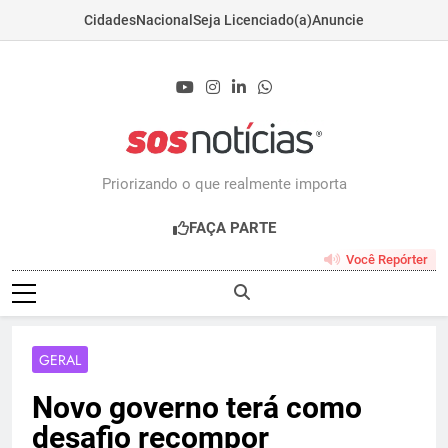
Cidades
Nacional
Seja Licenciado(a)
Anuncie
Skip
to
content
Sosnoticias.com.b
Priorizando o que realmente importa
FAÇA PARTE
Você Repórter
GERAL
Novo governo terá como
desafio recompor