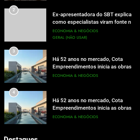
2
Ex-apresentadora do SBT explica
como especialistas viram fonte na
mídia
ECONOMIA & NEGÓCIOS
GERAL (NÃO USAR)
3
Há 52 anos no mercado, Cota
Empreendimentos inicia as obras
do Cota 365 e apresenta uma nova
ECONOMIA & NEGÓCIOS
forma de morar
4
Há 52 anos no mercado, Cota
Empreendimentos inicia as obras
do Cota 365 e apresenta uma nova
ECONOMIA & NEGÓCIOS
5
forma de morar
Grupo Pereira lança iniciativa
5
pioneira e escalável de
Destaques