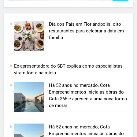
Dia dos Pais em Florianópolis: oito
restaurantes para celebrar a data em
família
Ex-apresentadora do SBT explica como especialistas
viram fonte na mídia
5
Há 52 anos no mercado, Cota
Grupo Pereira lança iniciativa
Empreendimentos inicia as obras do
pioneira e escalável de
Cota 365 e apresenta uma nova forma
aproveitamento de frutas, legumes
de morar
ECONOMIA & NEGÓCIOS
e verduras
6
Há 52 anos no mercado, Cota
BIM transforma a construção civil
Empreendimentos inicia as obras do