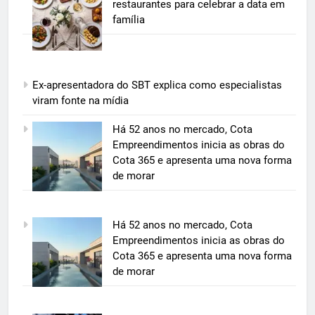
restaurantes para celebrar a data em
família
Ex-apresentadora do SBT explica como especialistas
viram fonte na mídia
5
Há 52 anos no mercado, Cota
Grupo Pereira lança iniciativa
Empreendimentos inicia as obras do
pioneira e escalável de
Cota 365 e apresenta uma nova forma
aproveitamento de frutas, legumes
de morar
ECONOMIA & NEGÓCIOS
e verduras
6
Há 52 anos no mercado, Cota
BIM transforma a construção civil
Empreendimentos inicia as obras do
e mostra na prática como reduzir
Cota 365 e apresenta uma nova forma
custos, evitar desperdícios e
ECONOMIA & NEGÓCIOS
de morar
acelerar obras públicas e privadas
7