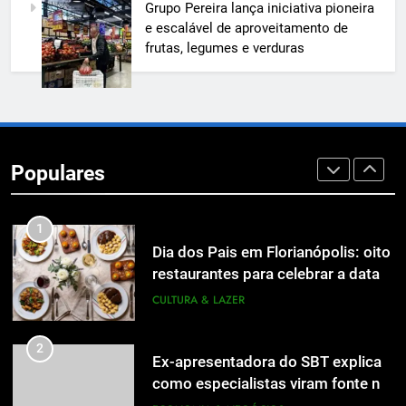
Grupo Pereira lança iniciativa pioneira
A 6ª edição do Prêmio ACI OCESC
e escalável de aproveitamento de
de Jornalismo está com as
frutas, legumes e verduras
inscrições abertas
UTILIDADE PÚBLICA
8
A 6ª edição do Prêmio ACI OCESC
de Jornalismo está com as
Populares
inscrições abertas
UTILIDADE PÚBLICA
1
Dia dos Pais em Florianópolis: oito
restaurantes para celebrar a data
em família
CULTURA & LAZER
2
Ex-apresentadora do SBT explica
como especialistas viram fonte na
mídia