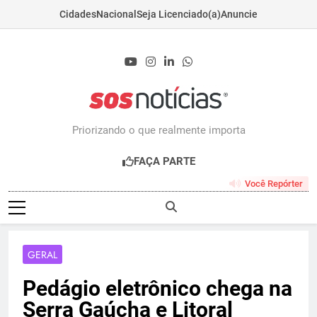
Cidades
Nacional
Seja Licenciado(a)
Anuncie
Skip
to
content
Sosnoticias.com.b
Priorizando o que realmente importa
FAÇA PARTE
Você Repórter
GERAL
Pedágio eletrônico chega na
Serra Gaúcha e Litoral