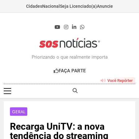
Cidades
Nacional
Seja Licenciado(a)
Anuncie
Skip
to
content
Sosnoticias.com.b
Priorizando o que realmente importa
FAÇA PARTE
Você Repórter
GERAL
Recarga UniTV: a nova
tendência do streaming