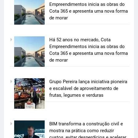
Empreendimentos inicia as obras do
Cota 365 e apresenta uma nova forma
de morar
5
Há 52 anos no mercado, Cota
BIM transforma a construção civil
Empreendimentos inicia as obras do
e mostra na prática como reduzir
Cota 365 e apresenta uma nova forma
custos, evitar desperdícios e
de morar
ECONOMIA & NEGÓCIOS
acelerar obras públicas e privadas
6
Grupo Pereira lança iniciativa pioneira
A 6ª edição do Prêmio ACI OCESC
e escalável de aproveitamento de
de Jornalismo está com as
frutas, legumes e verduras
inscrições abertas
UTILIDADE PÚBLICA
7
BIM transforma a construção civil e
A 6ª edição do Prêmio ACI OCESC
mostra na prática como reduzir
de Jornalismo está com as
custos, evitar desperdícios e acelerar