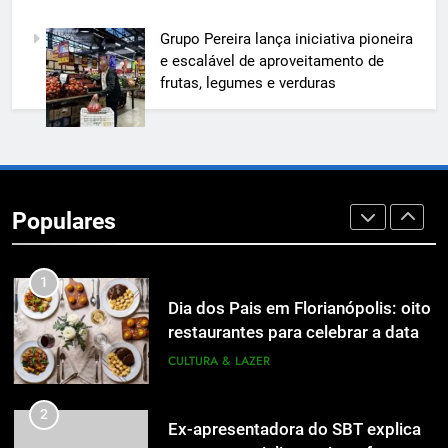
7
Grupo Pereira lança iniciativa pioneira
A 6ª edição do Prêmio ACI OCESC
e escalável de aproveitamento de
de Jornalismo está com as
frutas, legumes e verduras
inscrições abertas
UTILIDADE PÚBLICA
8
A 6ª edição do Prêmio ACI OCESC
de Jornalismo está com as
Populares
inscrições abertas
UTILIDADE PÚBLICA
1
Dia dos Pais em Florianópolis: oito
restaurantes para celebrar a data
em família
CULTURA & LAZER
2
Ex-apresentadora do SBT explica