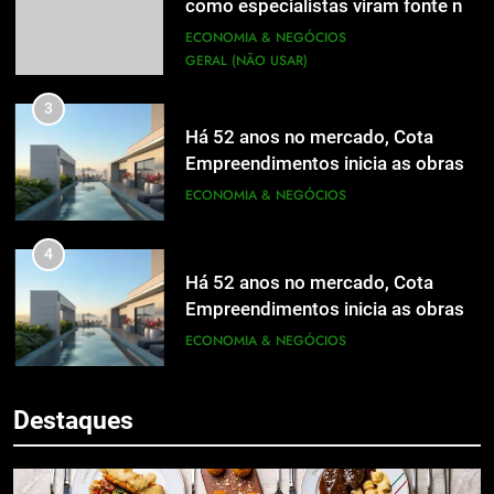
como especialistas viram fonte na
mídia
ECONOMIA & NEGÓCIOS
GERAL (NÃO USAR)
3
Há 52 anos no mercado, Cota
Empreendimentos inicia as obras
do Cota 365 e apresenta uma nova
ECONOMIA & NEGÓCIOS
forma de morar
4
Há 52 anos no mercado, Cota
Empreendimentos inicia as obras
do Cota 365 e apresenta uma nova
ECONOMIA & NEGÓCIOS
5
forma de morar
Grupo Pereira lança iniciativa
5
pioneira e escalável de
Destaques
Grupo Pereira lança iniciativa
aproveitamento de frutas, legumes
ECONOMIA & NEGÓCIOS
pioneira e escalável de
e verduras
aproveitamento de frutas, legumes
ECONOMIA & NEGÓCIOS