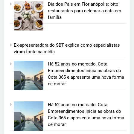
Dia dos Pais em Florianópolis: oito
restaurantes para celebrar a data em
família
Ex-apresentadora do SBT explica como especialistas
viram fonte na mídia
5
Há 52 anos no mercado, Cota
Grupo Pereira lança iniciativa
Empreendimentos inicia as obras do
pioneira e escalável de
Cota 365 e apresenta uma nova forma
aproveitamento de frutas, legumes
de morar
ECONOMIA & NEGÓCIOS
e verduras
6
Há 52 anos no mercado, Cota
BIM transforma a construção civil
Empreendimentos inicia as obras do
e mostra na prática como reduzir
Cota 365 e apresenta uma nova forma
custos, evitar desperdícios e
ECONOMIA & NEGÓCIOS
de morar
acelerar obras públicas e privadas