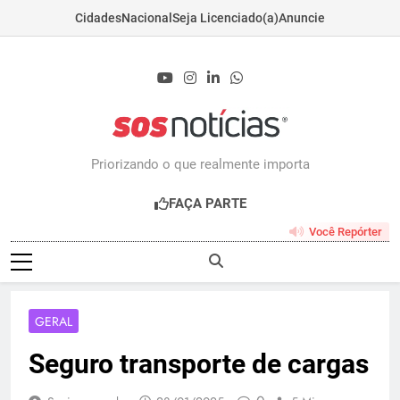
Cidades
Nacional
Seja Licenciado(a)
Anuncie
Skip
to
content
Sosnoticias.com.b
Priorizando o que realmente importa
FAÇA PARTE
Você Repórter
GERAL
Seguro transporte de cargas