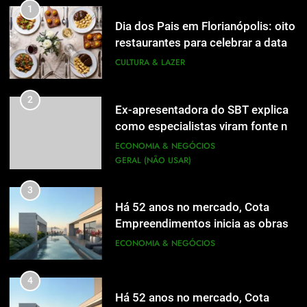
1
Dia dos Pais em Florianópolis: oito
1
restaurantes para celebrar a data
Dia dos Pais em Florianópolis: oito
em família
CULTURA & LAZER
restaurantes para celebrar a data
em família
CULTURA & LAZER
2
Ex-apresentadora do SBT explica
como especialistas viram fonte na
2
Ex-apresentadora do SBT explica
mídia
ECONOMIA & NEGÓCIOS
como especialistas viram fonte na
GERAL (NÃO USAR)
mídia
ECONOMIA & NEGÓCIOS
GERAL (NÃO USAR)
3
Há 52 anos no mercado, Cota
3
Empreendimentos inicia as obras
Há 52 anos no mercado, Cota
do Cota 365 e apresenta uma nova
ECONOMIA & NEGÓCIOS
Empreendimentos inicia as obras
forma de morar
do Cota 365 e apresenta uma nova
ECONOMIA & NEGÓCIOS
4
forma de morar
Há 52 anos no mercado, Cota