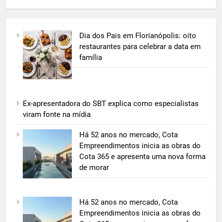
Dia dos Pais em Florianópolis: oito
restaurantes para celebrar a data em
família
Ex-apresentadora do SBT explica como especialistas
viram fonte na mídia
5
Há 52 anos no mercado, Cota
Grupo Pereira lança iniciativa
Empreendimentos inicia as obras do
pioneira e escalável de
Cota 365 e apresenta uma nova forma
aproveitamento de frutas, legumes
de morar
ECONOMIA & NEGÓCIOS
e verduras
6
Há 52 anos no mercado, Cota
BIM transforma a construção civil
Empreendimentos inicia as obras do
e mostra na prática como reduzir