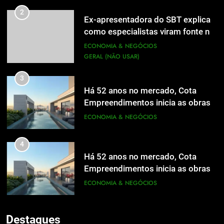
2
Ex-apresentadora do SBT explica
como especialistas viram fonte na
mídia
ECONOMIA & NEGÓCIOS
GERAL (NÃO USAR)
3
Há 52 anos no mercado, Cota
Empreendimentos inicia as obras
do Cota 365 e apresenta uma nova
ECONOMIA & NEGÓCIOS
forma de morar
4
Há 52 anos no mercado, Cota
Empreendimentos inicia as obras
do Cota 365 e apresenta uma nova
ECONOMIA & NEGÓCIOS
5
forma de morar
Grupo Pereira lança iniciativa
5
pioneira e escalável de
Destaques
Grupo Pereira lança iniciativa