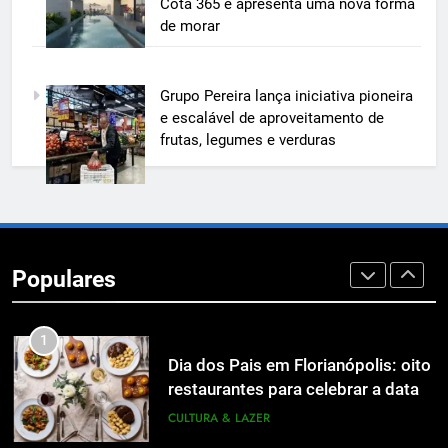
Cota 365 e apresenta uma nova forma
custos, evitar desperdícios e
ECONOMIA & NEGÓCIOS
de morar
acelerar obras públicas e privadas
7
Grupo Pereira lança iniciativa pioneira
A 6ª edição do Prêmio ACI OCESC
e escalável de aproveitamento de
de Jornalismo está com as
frutas, legumes e verduras
inscrições abertas
UTILIDADE PÚBLICA
8
A 6ª edição do Prêmio ACI OCESC
de Jornalismo está com as
Populares
inscrições abertas
UTILIDADE PÚBLICA
1
Dia dos Pais em Florianópolis: oito
restaurantes para celebrar a data
em família
CULTURA & LAZER