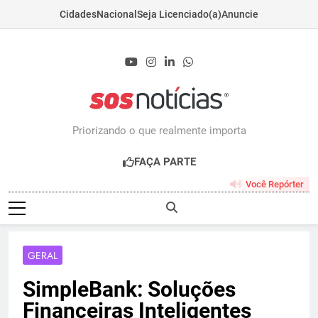
Cidades
Nacional
Seja Licenciado(a)
Anuncie
Skip
to
content
Sosnoticias.com.b
Priorizando o que realmente importa
FAÇA PARTE
Você Repórter
GERAL
SimpleBank: Soluções
Financeiras Inteligentes