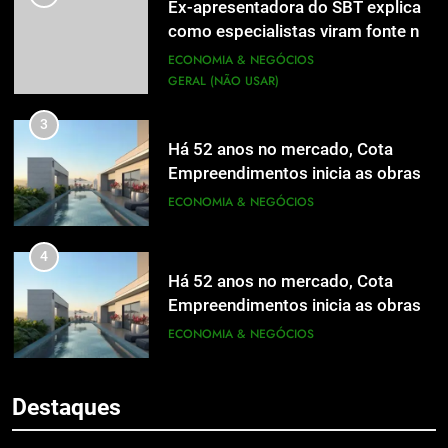
Ex-apresentadora do SBT explica
como especialistas viram fonte na
mídia
ECONOMIA & NEGÓCIOS
GERAL (NÃO USAR)
3
Há 52 anos no mercado, Cota
Empreendimentos inicia as obras
do Cota 365 e apresenta uma nova
ECONOMIA & NEGÓCIOS
forma de morar
4
Há 52 anos no mercado, Cota
Empreendimentos inicia as obras
do Cota 365 e apresenta uma nova
ECONOMIA & NEGÓCIOS
5
forma de morar
Grupo Pereira lança iniciativa
5
pioneira e escalável de
Destaques
Grupo Pereira lança iniciativa
aproveitamento de frutas, legumes
ECONOMIA & NEGÓCIOS
pioneira e escalável de
e verduras