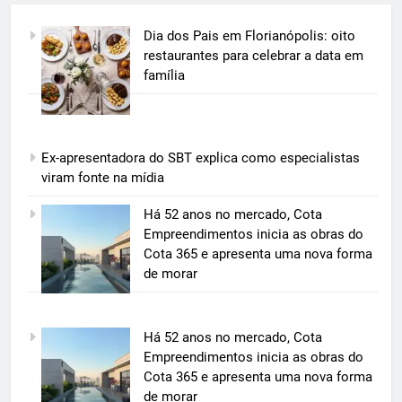
Dia dos Pais em Florianópolis: oito
restaurantes para celebrar a data em
família
Ex-apresentadora do SBT explica como especialistas
viram fonte na mídia
5
Há 52 anos no mercado, Cota
Grupo Pereira lança iniciativa
Empreendimentos inicia as obras do
pioneira e escalável de
Cota 365 e apresenta uma nova forma
aproveitamento de frutas, legumes
de morar
ECONOMIA & NEGÓCIOS
e verduras
6
Há 52 anos no mercado, Cota
BIM transforma a construção civil
Empreendimentos inicia as obras do
e mostra na prática como reduzir
Cota 365 e apresenta uma nova forma
custos, evitar desperdícios e
ECONOMIA & NEGÓCIOS
de morar