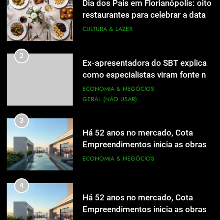
Dia dos Pais em Florianópolis: oito
1
restaurantes para celebrar a data
Dia dos Pais em Florianópolis: oito
em família
CULTURA & LAZER
restaurantes para celebrar a data
em família
CULTURA & LAZER
2
Ex-apresentadora do SBT explica
como especialistas viram fonte na
2
Ex-apresentadora do SBT explica
mídia
ECONOMIA & NEGÓCIOS
como especialistas viram fonte na
GERAL (NÃO USAR)
mídia
ECONOMIA & NEGÓCIOS
GERAL (NÃO USAR)
3
Há 52 anos no mercado, Cota
3
Empreendimentos inicia as obras
Há 52 anos no mercado, Cota
do Cota 365 e apresenta uma nova
ECONOMIA & NEGÓCIOS
Empreendimentos inicia as obras
forma de morar
do Cota 365 e apresenta uma nova
ECONOMIA & NEGÓCIOS
4
forma de morar
Há 52 anos no mercado, Cota
4
Empreendimentos inicia as obras
Há 52 anos no mercado, Cota