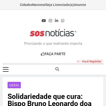
Cidades
Nacional
Seja Licenciado(a)
Anuncie
Skip
to
content
Sosnoticias.com.b
Priorizando o que realmente importa
FAÇA PARTE
Você Repórter
GERAL
Solidariedade que cura:
Bispo Bruno Leonardo doa