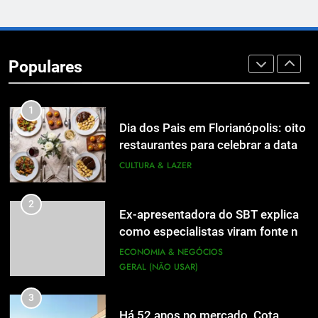
8
A 6ª edição do Prêmio ACI OCESC
de Jornalismo está com as
Populares
inscrições abertas
UTILIDADE PÚBLICA
1
Dia dos Pais em Florianópolis: oito
restaurantes para celebrar a data
em família
CULTURA & LAZER
2
Ex-apresentadora do SBT explica
como especialistas viram fonte na
mídia
ECONOMIA & NEGÓCIOS
GERAL (NÃO USAR)
3
Há 52 anos no mercado, Cota