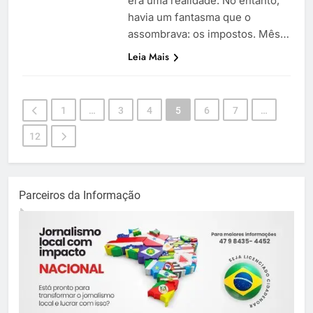
era uma realidade. No entanto,
havia um fantasma que o
assombrava: os impostos. Mês…
Leia Mais
1
…
3
4
5
6
7
…
12
Parceiros da Informação