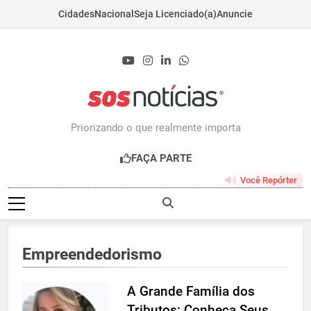
Cidades
Nacional
Seja Licenciado(a)
Anuncie
Skip
to
content
Sosnoticias.com.b
Priorizando o que realmente importa
FAÇA PARTE
Você Repórter
Empreendedorismo
A Grande Família dos
Tributos: Conheça Seus