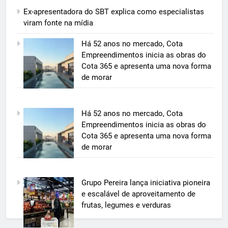
Ex-apresentadora do SBT explica como especialistas
viram fonte na mídia
5
Há 52 anos no mercado, Cota
Grupo Pereira lança iniciativa
Empreendimentos inicia as obras do
pioneira e escalável de
Cota 365 e apresenta uma nova forma
aproveitamento de frutas, legumes
de morar
ECONOMIA & NEGÓCIOS
e verduras
6
Há 52 anos no mercado, Cota
BIM transforma a construção civil
Empreendimentos inicia as obras do
e mostra na prática como reduzir
Cota 365 e apresenta uma nova forma
custos, evitar desperdícios e
ECONOMIA & NEGÓCIOS
de morar
acelerar obras públicas e privadas
7
Grupo Pereira lança iniciativa pioneira
A 6ª edição do Prêmio ACI OCESC
e escalável de aproveitamento de
de Jornalismo está com as
frutas, legumes e verduras
inscrições abertas
UTILIDADE PÚBLICA