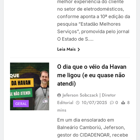
melhor experiência do cliente
no setor de eletrodomésticos,
conforme aponta a 10ª edição da
pesquisa “Estadão Melhores
Serviços”, promovida pelo jornal
O Estado de S….
Leia Mais
O dia que o véio da Havan
me ligou (e eu quase não
atendi)
Jeferson Sobczack | Diretor
Editorial
10/07/2025
0
8
GERAL
mins
Em um dia ensolarado em
Balneário Camboriú, Jeferson,
gestor do CIDADENOAR, recebe