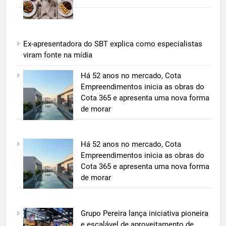
Ex-apresentadora do SBT explica como especialistas
viram fonte na mídia
5
Há 52 anos no mercado, Cota
Grupo Pereira lança iniciativa
Empreendimentos inicia as obras do
pioneira e escalável de
Cota 365 e apresenta uma nova forma
aproveitamento de frutas, legumes
de morar
ECONOMIA & NEGÓCIOS
e verduras
6
Há 52 anos no mercado, Cota
BIM transforma a construção civil
Empreendimentos inicia as obras do
e mostra na prática como reduzir
Cota 365 e apresenta uma nova forma
custos, evitar desperdícios e
ECONOMIA & NEGÓCIOS
de morar
acelerar obras públicas e privadas
7
Grupo Pereira lança iniciativa pioneira
A 6ª edição do Prêmio ACI OCESC
e escalável de aproveitamento de