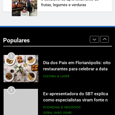
de Jornalismo está com as
frutas, legumes e verduras
inscrições abertas
UTILIDADE PÚBLICA
8
A 6ª edição do Prêmio ACI OCESC
de Jornalismo está com as
Populares
inscrições abertas
UTILIDADE PÚBLICA
1
Dia dos Pais em Florianópolis: oito
restaurantes para celebrar a data
em família
CULTURA & LAZER
2
Ex-apresentadora do SBT explica
como especialistas viram fonte na
mídia
ECONOMIA & NEGÓCIOS
GERAL (NÃO USAR)