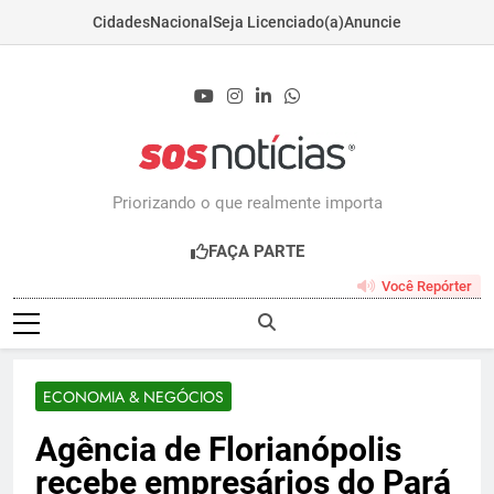
Cidades
Nacional
Seja Licenciado(a)
Anuncie
Skip
to
content
Sosnoticias.com.b
Priorizando o que realmente importa
FAÇA PARTE
Você Repórter
ECONOMIA & NEGÓCIOS
Agência de Florianópolis
recebe empresários do Pará