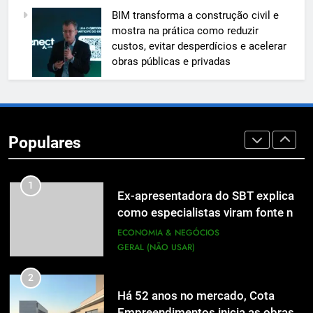
7
BIM transforma a construção civil e
A 6ª edição do Prêmio ACI OCESC
mostra na prática como reduzir
de Jornalismo está com as
custos, evitar desperdícios e acelerar
inscrições abertas
UTILIDADE PÚBLICA
obras públicas e privadas
8
Em um mercado cada vez mais
competitivo, médicos apostam na
Populares
construção de marca para crescer
ECONOMIA & NEGÓCIOS
1
Ex-apresentadora do SBT explica
como especialistas viram fonte na
mídia
ECONOMIA & NEGÓCIOS
GERAL (NÃO USAR)
2
Há 52 anos no mercado, Cota
Empreendimentos inicia as obras