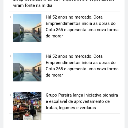
viram fonte na mídia
Há 52 anos no mercado, Cota
Empreendimentos inicia as obras do
Cota 365 e apresenta uma nova forma
de morar
5
Há 52 anos no mercado, Cota
BIM transforma a construção civil
Empreendimentos inicia as obras do
e mostra na prática como reduzir
Cota 365 e apresenta uma nova forma
custos, evitar desperdícios e
de morar
ECONOMIA & NEGÓCIOS
acelerar obras públicas e privadas
6
Grupo Pereira lança iniciativa pioneira
A 6ª edição do Prêmio ACI OCESC
e escalável de aproveitamento de
de Jornalismo está com as
frutas, legumes e verduras
inscrições abertas
UTILIDADE PÚBLICA