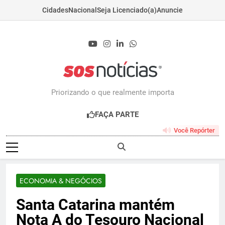
Cidades
Nacional
Seja Licenciado(a)
Anuncie
Skip
to
content
Sosnoticias.com.b
Priorizando o que realmente importa
FAÇA PARTE
Você Repórter
ECONOMIA & NEGÓCIOS
Santa Catarina mantém
Nota A do Tesouro Nacional