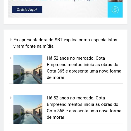
Ex-apresentadora do SBT explica como especialistas
viram fonte na mídia
Há 52 anos no mercado, Cota
Empreendimentos inicia as obras do
Cota 365 e apresenta uma nova forma
de morar
5
Há 52 anos no mercado, Cota
BIM transforma a construção civil
Empreendimentos inicia as obras do
e mostra na prática como reduzir
Cota 365 e apresenta uma nova forma
custos, evitar desperdícios e
de morar
ECONOMIA & NEGÓCIOS
acelerar obras públicas e privadas