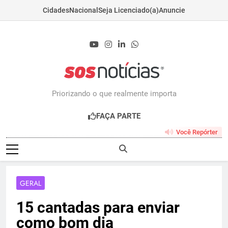
Cidades
Nacional
Seja Licenciado(a)
Anuncie
Skip
to
content
Sosnoticias.com.b
Priorizando o que realmente importa
FAÇA PARTE
Você Repórter
GERAL
15 cantadas para enviar
como bom dia