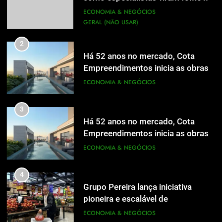
mídia
ECONOMIA & NEGÓCIOS
GERAL (NÃO USAR)
2
Há 52 anos no mercado, Cota
Empreendimentos inicia as obras
do Cota 365 e apresenta uma nova
ECONOMIA & NEGÓCIOS
forma de morar
3
Há 52 anos no mercado, Cota
Empreendimentos inicia as obras
do Cota 365 e apresenta uma nova
ECONOMIA & NEGÓCIOS
forma de morar
4
Grupo Pereira lança iniciativa
pioneira e escalável de
aproveitamento de frutas, legumes
ECONOMIA & NEGÓCIOS
5