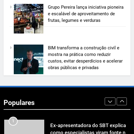
6
Grupo Pereira lança iniciativa pioneira
A 6ª edição do Prêmio ACI OCESC
e escalável de aproveitamento de
de Jornalismo está com as
frutas, legumes e verduras
inscrições abertas
UTILIDADE PÚBLICA
7
BIM transforma a construção civil e
A 6ª edição do Prêmio ACI OCESC
mostra na prática como reduzir
de Jornalismo está com as
custos, evitar desperdícios e acelerar
inscrições abertas
UTILIDADE PÚBLICA
obras públicas e privadas
8
Em um mercado cada vez mais
competitivo, médicos apostam na
Populares
construção de marca para crescer
ECONOMIA & NEGÓCIOS
1
Ex-apresentadora do SBT explica
como especialistas viram fonte na