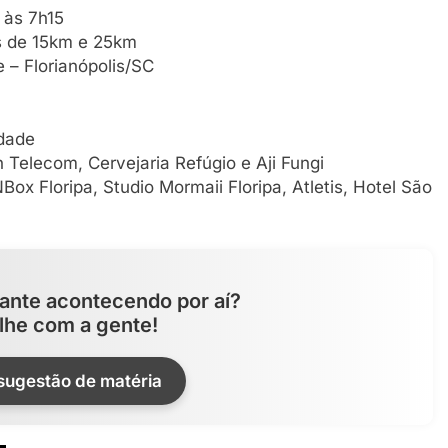
 às 7h15
os de 15km e 25km
 – Florianópolis/SC
dade
Telecom, Cervejaria Refúgio e Aji Fungi
ox Floripa, Studio Mormaii Floripa, Atletis, Hotel São
ante acontecendo por aí?
lhe com a gente!
 sugestão de matéria