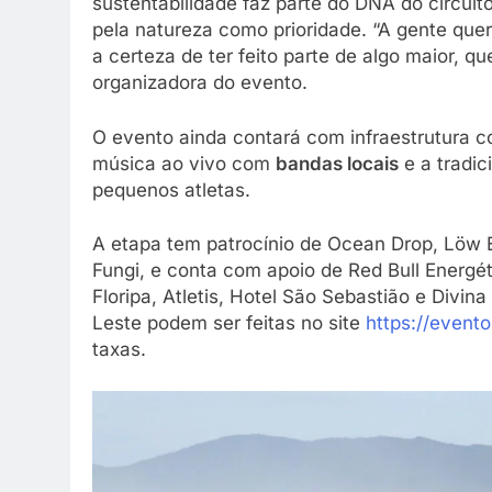
sustentabilidade faz parte do DNA do circuit
pela natureza como prioridade. “A gente que
a certeza de ter feito parte de algo maior, q
organizadora do evento.
O evento ainda contará com infraestrutura 
música ao vivo com
bandas locais
e a tradic
pequenos atletas.
A etapa tem patrocínio de Ocean Drop, Löw E
Fungi, e conta com apoio de Red Bull Energé
Floripa, Atletis, Hotel São Sebastião e Divi
Leste podem ser feitas no site
https://event
taxas.