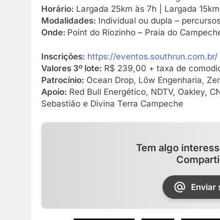
Horário:
Largada 25km às 7h | Largada 15km
Modalidades:
Individual ou dupla – percurs
Onde:
Point do Riozinho – Praia do Campeche
Inscrições:
https://eventos.southrun.com.br/
Valores 3º lote:
R$ 239,00 + taxa de comodi
Patrocínio:
Ocean Drop, Löw Engenharia, Zen 
Apoio:
Red Bull Energético, NDTV, Oakley, CNB
Sebastião e Divina Terra Campeche
Tem algo interess
Comparti
Enviar