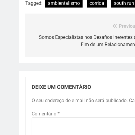
Tagged:
ambientalismo
corrida
south run
Previou
Navegação
de
Somos Especialistas nos Desafios Inerentes 
Fim de um Relacionamen
Post
DEIXE UM COMENTÁRIO
O seu endereço de e-mail não será publicado.
Ca
Comentário
*