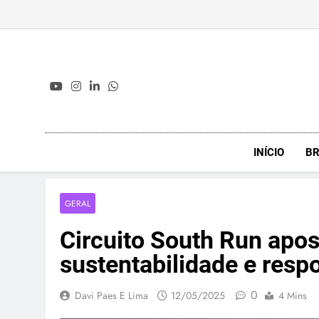
Skip
to
content
INÍCIO
BR
GERAL
Circuito South Run apo
sustentabilidade e resp
0
Davi Paes E Lima
12/05/2025
4 Mins