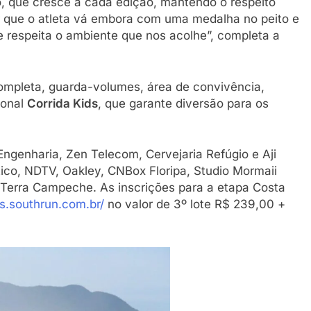
o, que cresce a cada edição, mantendo o respeito
r que o atleta vá embora com uma medalha no peito e
ue respeita o ambiente que nos acolhe”, completa a
completa, guarda-volumes, área de convivência,
ional
Corrida Kids
, que garante diversão para os
ngenharia, Zen Telecom, Cervejaria Refúgio e Aji
tico, NDTV, Oakley, CNBox Floripa, Studio Mormaii
na Terra Campeche. As inscrições para a etapa Costa
os.southrun.com.br/
no valor de 3º lote R$ 239,00 +