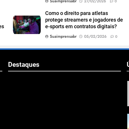
Suaimprensabr
27/02/2026
0
Como o direito para atletas
protege streamers e jogadores de
es
e-sports em contratos digitais?
m
Suaimprensabr
05/02/2026
0
Destaques