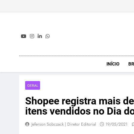
Skip
to
content
INÍCIO
BR
GERAL
Shopee registra mais d
itens vendidos no Dia 
Jeferson Sobczack | Diretor Editorial
19/05/2021