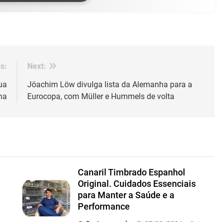
s:
Next:
ua
Jöachim Löw divulga lista da Alemanha para a
ha
Eurocopa, com Müller e Hummels de volta
Canaril Timbrado Espanhol
Original. Cuidados Essenciais
para Manter a Saúde e a
Performance
m