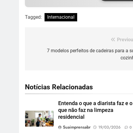
Tagged:
Internacional
Previou
Navegação
de
7 modelos perfeitos de cadeiras para a s
cozin
Post
5
Notícias Relacionadas
BIM transforma a construção
civil e mostra na prática como
reduzir custos, evitar
ECONOMIA & NEGÓCIOS
Entenda o que a diarista faz e o
desperdícios e acelerar obras
que não faz na limpeza
públicas e privadas
6
residencial
A 6ª edição do Prêmio ACI
Suaimprensabr
19/03/2026
0
OCESC de Jornalismo está co