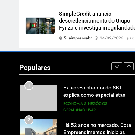
as inscrições abertas
UTILIDADE PÚBLICA
SimpleCredit anuncia
7
descredenciamento do Grupo
A 6ª edição do Prêmio ACI
Fynza e investiga irregularidad
OCESC de Jornalismo está co
as inscrições abertas
Suaimprensabr
24/02/2026
UTILIDADE PÚBLICA
0
8
Em um mercado cada vez mais
competitivo, médicos apostam
Populares
na construção de marca para
ECONOMIA & NEGÓCIOS
crescer
1
Ex-apresentadora do SBT
explica como especialistas
viram fonte na mídia
ECONOMIA & NEGÓCIOS
GERAL (NÃO USAR)
2
Há 52 anos no mercado, Cota
Empreendimentos inicia as