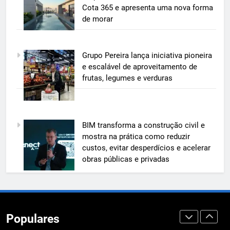
e mostra na prática como reduzir
Cota 365 e apresenta uma nova forma
custos, evitar desperdícios e
de morar
ECONOMIA & NEGÓCIOS
acelerar obras públicas e privadas
6
Grupo Pereira lança iniciativa pioneira
A 6ª edição do Prêmio ACI OCESC
e escalável de aproveitamento de
de Jornalismo está com as
frutas, legumes e verduras
inscrições abertas
UTILIDADE PÚBLICA
7
BIM transforma a construção civil e
A 6ª edição do Prêmio ACI OCESC
mostra na prática como reduzir
de Jornalismo está com as
custos, evitar desperdícios e acelerar
inscrições abertas
UTILIDADE PÚBLICA
obras públicas e privadas
8
Em um mercado cada vez mais
competitivo, médicos apostam na
Populares
construção de marca para crescer
ECONOMIA & NEGÓCIOS