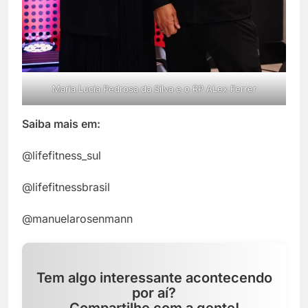
Maria Lucia Pedrosa da Silva e o RP ALex Ferrer
Saiba mais em:
@lifefitness_sul
@lifefitnessbrasil
@manuelarosenmann
Tem algo interessante acontecendo
por aí?
Compartilhe com a gente!