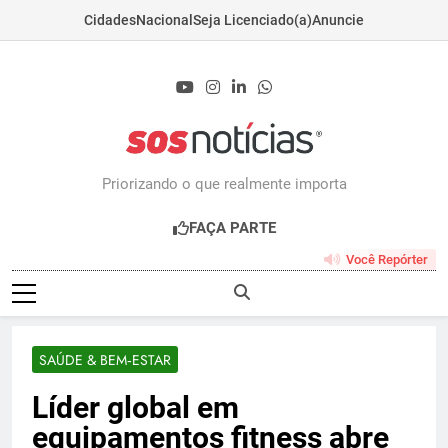
Cidades
Nacional
Seja Licenciado(a)
Anuncie
Skip
to
content
Sosnoticias.com.b
Priorizando o que realmente importa
FAÇA PARTE
Você Repórter
SAÚDE & BEM‑ESTAR
Líder global em
equipamentos fitness abre