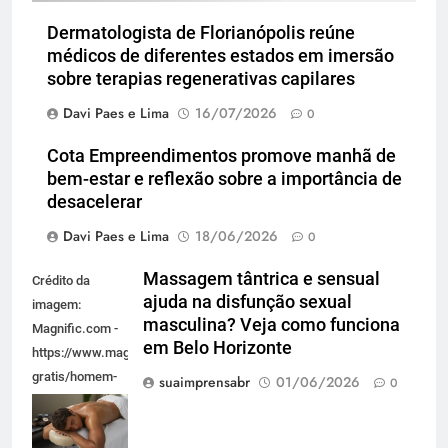
Dermatologista de Florianópolis reúne
médicos de diferentes estados em imersão
sobre terapias regenerativas capilares
Davi Paes e Lima
16/07/2026
0
Cota Empreendimentos promove manhã de
bem-estar e reflexão sobre a importância de
desacelerar
Davi Paes e Lima
18/06/2026
0
Massagem tântrica e sensual
Crédito da
ajuda na disfunção sexual
imagem:
masculina? Veja como funciona
Magnific.com -
em Belo Horizonte
https://www.magnific.com/br/fotos-
gratis/homem-
suaimprensabr
01/06/2026
0
de-alto-angulo-
relaxando-no-