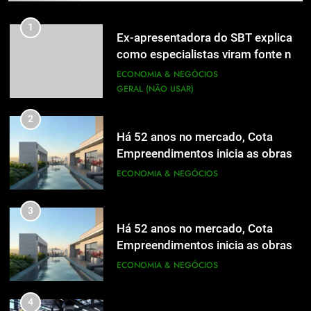
1
Ex-apresentadora do SBT explica
como especialistas viram fonte na
mídia
ECONOMIA & NEGÓCIOS
GERAL (NÃO USAR)
2
Há 52 anos no mercado, Cota
Empreendimentos inicia as obras
do Cota 365 e apresenta uma nova
ECONOMIA & NEGÓCIOS
forma de morar
3
Há 52 anos no mercado, Cota
Empreendimentos inicia as obras
do Cota 365 e apresenta uma nova
ECONOMIA & NEGÓCIOS
forma de morar
4