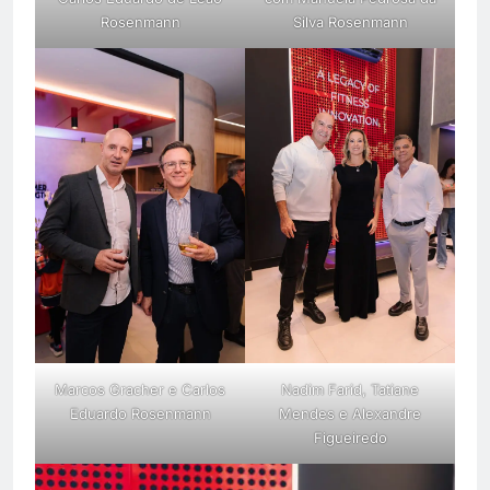
Rosenmann
Silva Rosenmann
Marcos Gracher e Carlos
Nadim Farid, Tatiane
Eduardo Rosenmann
Mendes e Alexandre
Figueiredo