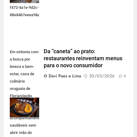
spa_77345600.htm#fromView=search&page=1&position=17&uuid=8d60
f472-4a1e-9d2c-
88e84b7eeea9&query=massagem+homem
Da “caneta” ao prato:
Em sintonia com
restaurantes reinventam menus
a busca por
para o novo consumidor
leveza e bem-
estar, casa de
Davi Paes e Lima
30/03/2026
0
culinária
uruguaia de
Florianópolis
aposta em
cortes magros e
acompanhamentos
saudáveis sem
abrir mão do