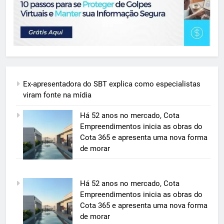
Ex-apresentadora do SBT explica como especialistas
viram fonte na mídia
Há 52 anos no mercado, Cota
Empreendimentos inicia as obras do
Cota 365 e apresenta uma nova forma
de morar
5
Há 52 anos no mercado, Cota
BIM transforma a construção civil
Empreendimentos inicia as obras do
e mostra na prática como reduzir
Cota 365 e apresenta uma nova forma
custos, evitar desperdícios e
de morar
ECONOMIA & NEGÓCIOS