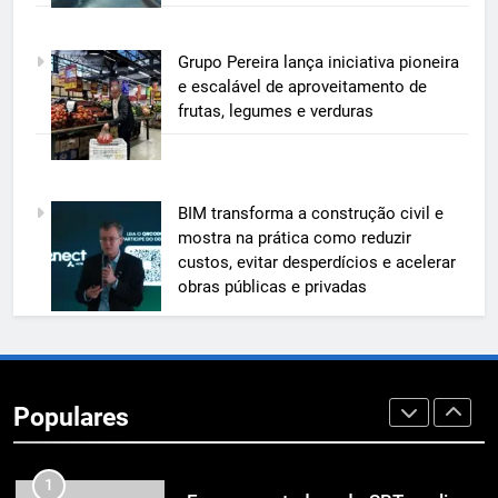
acelerar obras públicas e privadas
6
Grupo Pereira lança iniciativa pioneira
A 6ª edição do Prêmio ACI OCESC
e escalável de aproveitamento de
de Jornalismo está com as
frutas, legumes e verduras
inscrições abertas
UTILIDADE PÚBLICA
7
BIM transforma a construção civil e
A 6ª edição do Prêmio ACI OCESC
mostra na prática como reduzir
de Jornalismo está com as
custos, evitar desperdícios e acelerar
inscrições abertas
UTILIDADE PÚBLICA
obras públicas e privadas
8
Em um mercado cada vez mais
competitivo, médicos apostam na
Populares
construção de marca para crescer
ECONOMIA & NEGÓCIOS
1