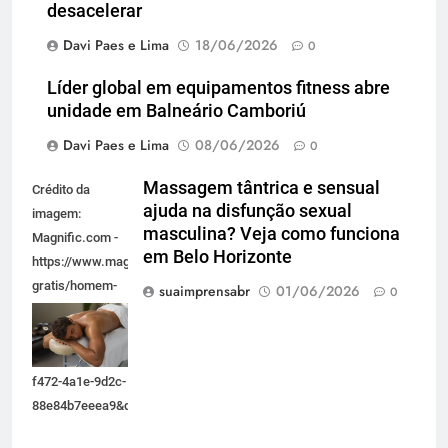
desacelerar
Davi Paes e Lima
18/06/2026
0
Líder global em equipamentos fitness abre
unidade em Balneário Camboriú
Davi Paes e Lima
08/06/2026
0
Massagem tântrica e sensual
Crédito da
ajuda na disfunção sexual
imagem:
masculina? Veja como funciona
Magnific.com -
em Belo Horizonte
https://www.magnific.com/br/fotos-
gratis/homem-
suaimprensabr
01/06/2026
0
de-alto-angulo-
relaxando-no-
spa_77345600.htm#fromView=search&page=1&position=17&uuid=8d60
f472-4a1e-9d2c-
88e84b7eeea9&query=massagem+homem