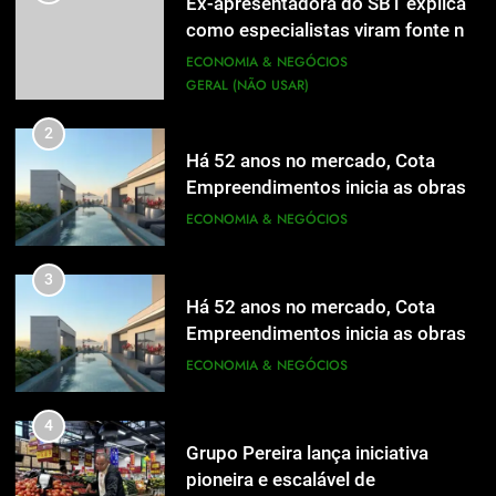
Ex-apresentadora do SBT explica
como especialistas viram fonte na
mídia
ECONOMIA & NEGÓCIOS
GERAL (NÃO USAR)
2
Há 52 anos no mercado, Cota
Empreendimentos inicia as obras
do Cota 365 e apresenta uma nova
ECONOMIA & NEGÓCIOS
forma de morar
3
Há 52 anos no mercado, Cota
Empreendimentos inicia as obras
do Cota 365 e apresenta uma nova
ECONOMIA & NEGÓCIOS
forma de morar
4
Grupo Pereira lança iniciativa
pioneira e escalável de