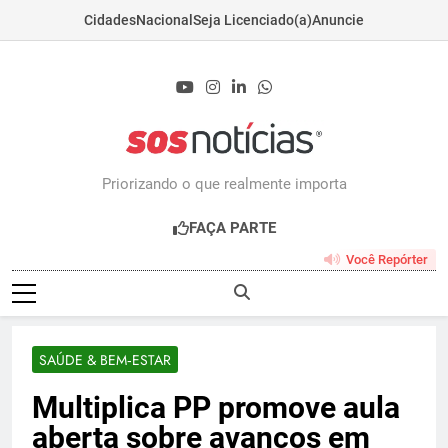
Cidades
Nacional
Seja Licenciado(a)
Anuncie
Skip
to
content
Sosnoticias.com.b
Priorizando o que realmente importa
FAÇA PARTE
Você Repórter
SAÚDE & BEM‑ESTAR
Multiplica PP promove aula
aberta sobre avanços em